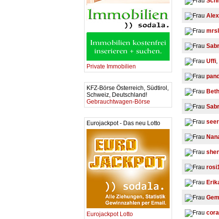
Schn
Alex
mrsl
Sab
Uffi
,
Private Immobilien
pan
KFZ-Börse Österreich, Südtirol,
Bet
Schweiz, Deutschland!
Gebrauchtwagen-Börse
Sab
see
Eurojackpot - Das neu Lotto
Nan
she
rosi
Erik
Gem
cora
Eurojackpot Lotto