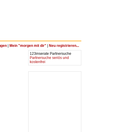
ggen
|
Mein "morgen mit dir"
|
Neu registrieren...
123inserate Partnersuche
Partnersuche seriös und
kostenfrei