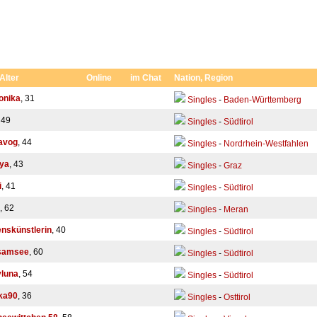
 Alter
Online
im Chat
Nation, Region
onika
, 31
Singles
-
Baden-Württemberg
 49
Singles
-
Südtirol
avog
, 44
Singles
-
Nordrhein-Westfahlen
ya
, 43
Singles
-
Graz
i
, 41
Singles
-
Südtirol
, 62
Singles
-
Meran
nskünstlerin
, 40
Singles
-
Südtirol
samsee
, 60
Singles
-
Südtirol
luna
, 54
Singles
-
Südtirol
ka90
, 36
Singles
-
Osttirol