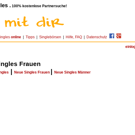
les .
100% kostenlose Partnersuche!
ingles
online
|
Tipps
|
Singlebörsen
|
Hilfe, FAQ
|
Datenschutz
einlo
ingles Frauen
|
|
ngles
Neue Singles Frauen
Neue Singles Männer