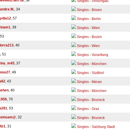
eewittchen 58
, 58
Singles
-
Vinschgau
andra M.
, 34
Singles
-
Brixen
ydia12
, 57
Singles
-
Berlin
rinam1
, 39
Singles
-
Wien
 53
Singles
-
Bozen
dorra213
, 40
Singles
-
Wien
h
, 51
Singles
-
Vorarlberg
rina_m45
, 37
Singles
-
München
rose27
, 49
Singles
-
Südtirol
a82
, 43
Singles
-
Meran
nshen
, 40
Singles
-
München
1956
, 70
Singles
-
Bruneck
a281
, 53
Singles
-
Graz
einsam@
, 32
Singles
-
Bruneck
liz1
, 31
Singles
-
Salzburg Stadt