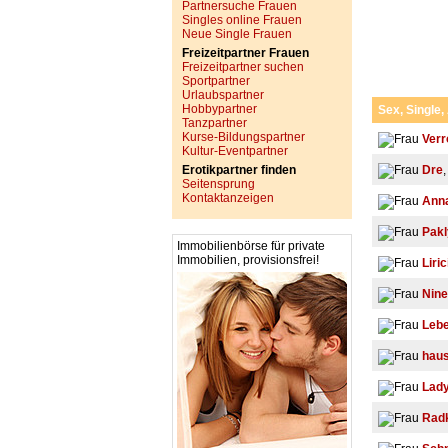
Partnersuche Frauen
Singles online Frauen
Neue Single Frauen
Freizeitpartner Frauen
Freizeitpartner suchen
Sportpartner
Urlaubspartner
Hobbypartner
Sex, Single,
Tanzpartner
Kurse-Bildungspartner
Verr
Kultur-Eventpartner
Erotikpartner finden
Dre
,
Seitensprung
Kontaktanzeigen
Ann
Pakl
Immobilienbörse für private
Immobilien, provisionsfrei!
Liric
Nine
Lebe
hau
Lady
Rad