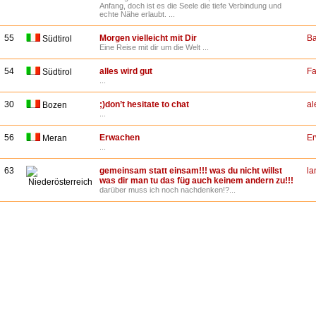
Anfang, doch ist es die Seele die tiefe Verbindung und
echte Nähe erlaubt. ...
55
Morgen vielleicht mit Dir
Ba
Südtirol
Eine Reise mit dir um die Welt ...
54
alles wird gut
Fa
Südtirol
...
30
;)don’t hesitate to chat
al
Bozen
...
56
Erwachen
E
Meran
...
63
gemeinsam statt einsam!!! was du nicht willst
l
was dir man tu das füg auch keinem andern zu!!!
Niederösterreich
darüber muss ich noch nachdenken!?...