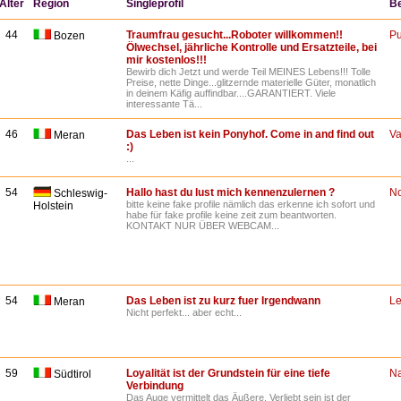
Alter
Region
Singleprofil
B
44
Traumfrau gesucht...Roboter willkommen!!
P
Bozen
Ölwechsel, jährliche Kontrolle und Ersatzteile, bei
mir kostenlos!!!
Bewirb dich Jetzt und werde Teil MEINES Lebens!!! Tolle
Preise, nette Dinge...glitzernde materielle Güter, monatlich
in deinem Käfig auffindbar....GARANTIERT. Viele
interessante Tä...
46
Das Leben ist kein Ponyhof. Come in and find out
Va
Meran
:)
...
54
Hallo hast du lust mich kennenzulernen ?
N
Schleswig-
bitte keine fake profile nämlich das erkenne ich sofort und
Holstein
habe für fake profile keine zeit zum beantworten.
KONTAKT NUR ÜBER WEBCAM...
54
Das Leben ist zu kurz fuer Irgendwann
Le
Meran
Nicht perfekt... aber echt...
59
Loyalität ist der Grundstein für eine tiefe
Na
Südtirol
Verbindung
Das Auge vermittelt das Äußere, Verliebt sein ist der