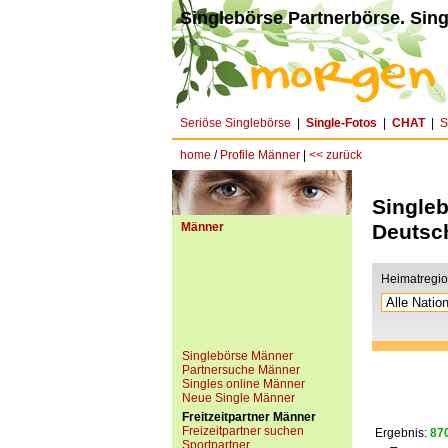
Singlebörse Partnerbörse. Sing
Seriöse Singlebörse
|
Single-Fotos
|
CHAT
|
S
home
/
Profile Männer
|
<< zurück
Singleb
Männer
Deutsc
Heimatregi
Singlebörse Männer
Partnersuche Männer
Singles online Männer
Neue Single Männer
Freitzeitpartner Männer
Freizeitpartner suchen
Ergebnis:
870
Sportpartner