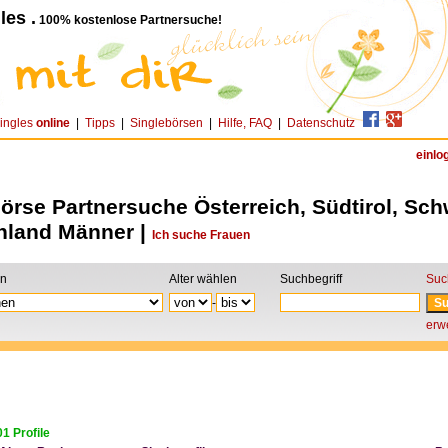
les .
100% kostenlose Partnersuche!
ingles
online
|
Tipps
|
Singlebörsen
|
Hilfe, FAQ
|
Datenschutz
einlo
örse Partnersuche Österreich, Südtirol, Sch
hland Männer |
Ich suche Frauen
on
Alter wählen
Suchbegriff
Suc
-
erwe
1 Profile