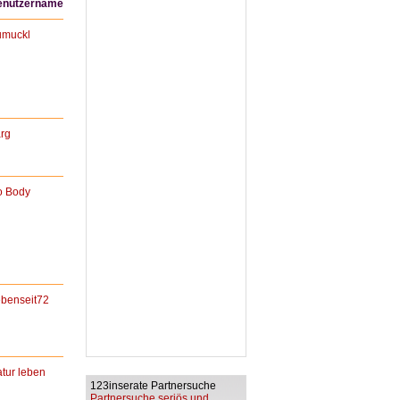
enutzername
umuckl
rg
o Body
benseit72
tur leben
123inserate Partnersuche
Partnersuche seriös und