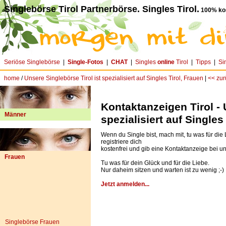
Singlebörse Tirol Partnerbörse. Singles Tirol.
100% kos
Seriöse Singlebörse
|
Single-Fotos
|
CHAT
|
Singles
online
Tirol
|
Tipps
|
Si
home
/
Unsere Singlebörse Tirol ist spezialisiert auf Singles Tirol, Frauen
|
<< zur
Kontaktanzeigen Tirol - 
Männer
spezialisiert auf Singles
Wenn du Single bist, mach mit, tu was für die
registriere dich
kostenfrei und gib eine Kontaktanzeige bei un
Frauen
Tu was für dein Glück und für die Liebe.
Nur daheim sitzen und warten ist zu wenig ;-)
Jetzt anmelden...
Singlebörse Frauen