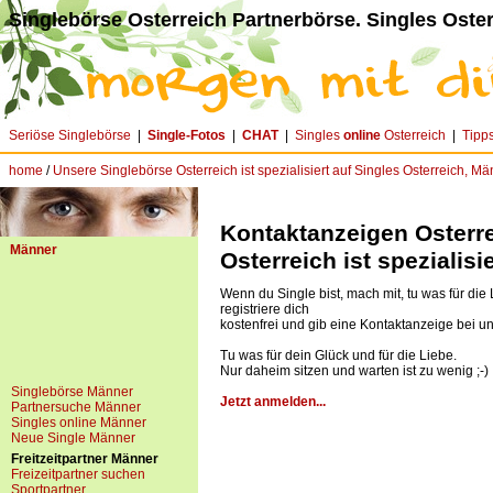
Singlebörse Osterreich Partnerbörse. Singles Oster
Seriöse Singlebörse
|
Single-Fotos
|
CHAT
|
Singles
online
Osterreich
|
Tipp
home
/
Unsere Singlebörse Osterreich ist spezialisiert auf Singles Osterreich, M
Kontaktanzeigen Osterre
Männer
Osterreich ist spezialis
Wenn du Single bist, mach mit, tu was für die
registriere dich
kostenfrei und gib eine Kontaktanzeige bei un
Tu was für dein Glück und für die Liebe.
Nur daheim sitzen und warten ist zu wenig ;-)
Singlebörse Männer
Jetzt anmelden...
Partnersuche Männer
Singles online Männer
Neue Single Männer
Freitzeitpartner Männer
Freizeitpartner suchen
Sportpartner