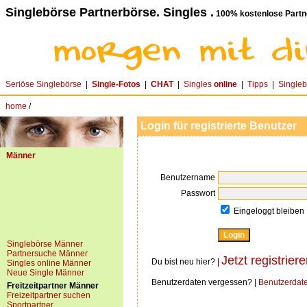
Singlebörse Partnerbörse. Singles .
100% kostenlose Partn
Seriöse Singlebörse
|
Single-Fotos
|
CHAT
|
Singles
online
|
Tipps
|
Single
home
/
Login für registrierte Benutzer
Männer
Benutzername
Passwort
Eingeloggt bleiben
Singlebörse Männer
Partnersuche Männer
Jetzt registriere
Du bist neu hier? |
Singles online Männer
Neue Single Männer
Benutzerdaten vergessen? |
Benutzerdat
Freitzeitpartner Männer
Freizeitpartner suchen
Sportpartner