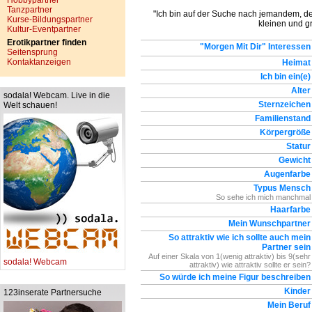
Hobbypartner
Tanzpartner
"Ich bin auf der Suche nach jemandem, de
Kurse-Bildungspartner
kleinen und g
Kultur-Eventpartner
Erotikpartner finden
"Morgen Mit Dir" Interessen
Seitensprung
Kontaktanzeigen
Heimat
Ich bin ein(e)
Alter
sodala! Webcam. Live in die
Sternzeichen
Welt schauen!
Familienstand
Körpergröße
Statur
Gewicht
Augenfarbe
Typus Mensch
So sehe ich mich manchmal
Haarfarbe
Mein Wunschpartner
So attraktiv wie ich sollte auch mein
Partner sein
Auf einer Skala von 1(wenig attraktiv) bis 9(sehr
sodala! Webcam
attraktiv) wie attraktiv sollte er sein?
So würde ich meine Figur beschreiben
Kinder
123inserate Partnersuche
Mein Beruf