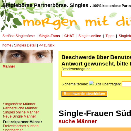
Singlebörse Partnerbörse. Singles .
100% kostenlose Partn
Seriöse Singlebörse
|
Single-Fotos
|
CHAT
|
Singles
online
|
Tipps
|
Single
home
/
Singles Detail
|
<< zurück
Beschwerde über Benutzer
Antwort gewünscht, bitte 
Männer
Beschwerdegrund:
Sicherheitscode:
Bitte übertragen:
Singlebörse Männer
Partnersuche Männer
Single-Frauen Südt
Singles online Männer
Neue Single Männer
suche Männer
Freitzeitpartner Männer
Freizeitpartner suchen
Sportpartner