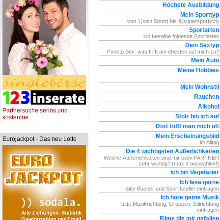
Höchste Ausbildung
Mein Sporttyp
von 1(kein Sport) bis 9(supersportlich)
Sportarten
ich betreibe folgende Sportarten
Dein Sextyp
Punkto Sex: was trifft am ehesten auf mich zu?
Mein Auto
Meine Hobbies
Mein Wohnstil
Rauchen
Alkohol
Partnersuche seriös und
Stolz bin ich auf
kostenfrei
Dort trifft man mich oft
Mein Erscheinungsbild
Eurojackpot - Das neu Lotto
im Alltag
Die 4 wichtigsten Äußerlichkeiten
Welche Äußerlichkeiten sind mir beim PARTNER
sehr wichtig? (max.4 auswählen!)
Ich bin Vegetarier
Ich lese gerne
Bitte Bücher und Schriftsteller eintragen
Ich höre gerne Musik
bitte Musikrichtung, Gruppen, Stilrichtung
eintragen
Filme die mir gefallen