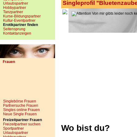
Singleprofil "Bluetenzaub
Urlaubspartner
Hobbypartner
Tanzpartner
Von mir gibts leider noch k
Kurse-Bildungspartner
Kultur-Eventpartner
Erotikpartner finden
Seitensprung
Kontaktanzeigen
Frauen
Singlebörse Frauen
Partnersuche Frauen
Singles online Frauen
Neue Single Frauen
Freizeitpartner Frauen
Freizeitpartner suchen
Wo bist du?
Sportpartner
Urlaubspartner