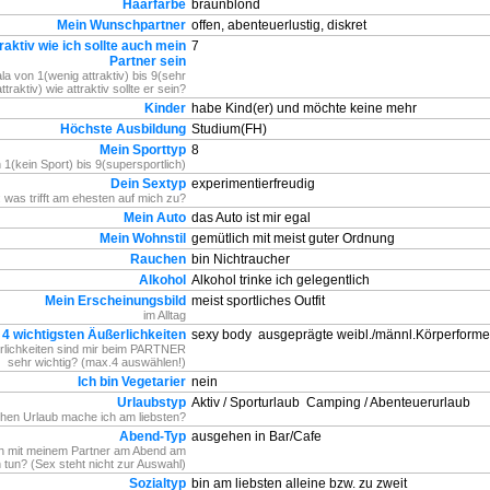
Haarfarbe
braunblond
Mein Wunschpartner
offen, abenteuerlustig, diskret
raktiv wie ich sollte auch mein
7
Partner sein
la von 1(wenig attraktiv) bis 9(sehr
attraktiv) wie attraktiv sollte er sein?
Kinder
habe Kind(er) und möchte keine mehr
Höchste Ausbildung
Studium(FH)
Mein Sporttyp
8
 1(kein Sport) bis 9(supersportlich)
Dein Sextyp
experimentierfreudig
 was trifft am ehesten auf mich zu?
Mein Auto
das Auto ist mir egal
Mein Wohnstil
gemütlich mit meist guter Ordnung
Rauchen
bin Nichtraucher
Alkohol
Alkohol trinke ich gelegentlich
Mein Erscheinungsbild
meist sportliches Outfit
im Alltag
 4 wichtigsten Äußerlichkeiten
sexy body
ausgeprägte weibl./männl.Körperform
lichkeiten sind mir beim PARTNER
sehr wichtig? (max.4 auswählen!)
Ich bin Vegetarier
nein
Urlaubstyp
Aktiv / Sporturlaub
Camping / Abenteuerurlaub
hen Urlaub mache ich am liebsten?
Abend-Typ
ausgehen in Bar/Cafe
h mit meinem Partner am Abend am
n tun? (Sex steht nicht zur Auswahl)
Sozialtyp
bin am liebsten alleine bzw. zu zweit