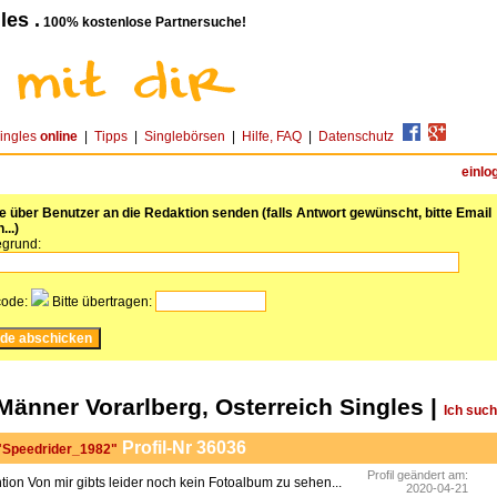
les .
100% kostenlose Partnersuche!
ingles
online
|
Tipps
|
Singlebörsen
|
Hilfe, FAQ
|
Datenschutz
einlo
über Benutzer an die Redaktion senden (falls Antwort gewünscht, bitte Email
...)
grund:
code:
Bitte übertragen:
Männer Vorarlberg, Osterreich Singles |
Ich suc
Profil-Nr 36036
 "Speedrider_1982"
Profil geändert am:
Von mir gibts leider noch kein Fotoalbum zu sehen...
2020-04-21