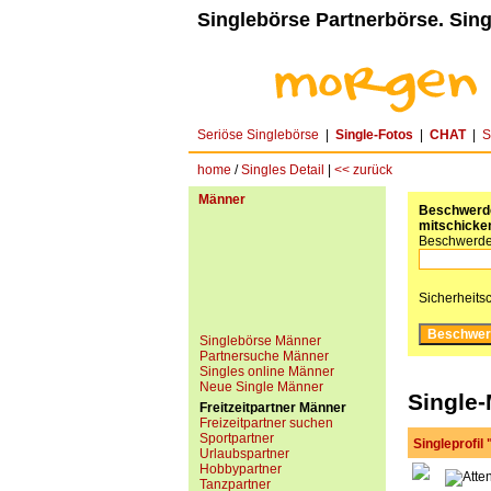
Singlebörse Partnerbörse. Sing
Seriöse Singlebörse
|
Single-Fotos
|
CHAT
|
S
home
/
Singles Detail
|
<< zurück
Männer
Beschwerde 
mitschicken
Beschwerde
Sicherheits
Singlebörse Männer
Partnersuche Männer
Singles online Männer
Neue Single Männer
Single-
Freitzeitpartner Männer
Freizeitpartner suchen
Sportpartner
Singleprofil
Urlaubspartner
Hobbypartner
Tanzpartner