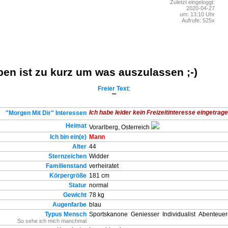
Zuletzt eingeloggt:
2020-04-27
um: 13:10 Uhr
Aufrufe: 525x
en ist zu kurz um was auszulassen ;-)
Freier Text
:
""
Ich habe leider kein Freizeitinteresse eingetragen
"Morgen Mit Dir" Interessen
Heimat
Vorarlberg, Osterreich
Ich bin ein(e)
Mann
Alter
44
Sternzeichen
Widder
Familienstand
verheiratet
Körpergröße
181 cm
Statur
normal
Gewicht
78 kg
Augenfarbe
blau
Typus Mensch
Sportskanone
Geniesser
Individualist
Abenteuer
So sehe ich mich manchmal