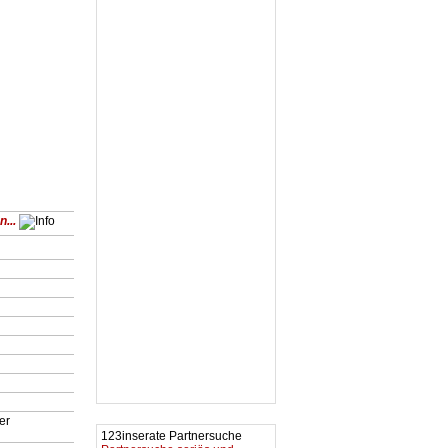
...
er
123inserate Partnersuche