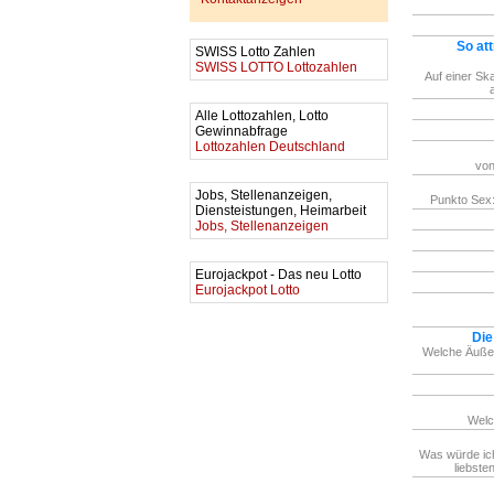
So att
SWISS Lotto Zahlen
SWISS LOTTO Lottozahlen
Auf einer Ska
Alle Lottozahlen, Lotto
Gewinnabfrage
Lottozahlen Deutschland
von
Jobs, Stellenanzeigen,
Punkto Sex:
Diensteistungen, Heimarbeit
Jobs, Stellenanzeigen
Eurojackpot - Das neu Lotto
Eurojackpot Lotto
Die
Welche Äußer
Welc
Was würde ic
liebste