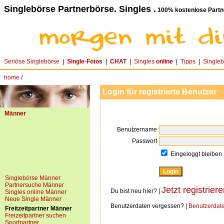
Singlebörse Partnerbörse. Singles .
100% kostenlose Partn
Seriöse Singlebörse
|
Single-Fotos
|
CHAT
|
Singles
online
|
Tipps
|
Single
home
/
Login für registrierte Benutzer
Männer
Benutzername
Passwort
Eingeloggt bleiben
Singlebörse Männer
Partnersuche Männer
Jetzt registriere
Du bist neu hier? |
Singles online Männer
Neue Single Männer
Benutzerdaten vergessen? |
Benutzerdat
Freitzeitpartner Männer
Freizeitpartner suchen
Sportpartner