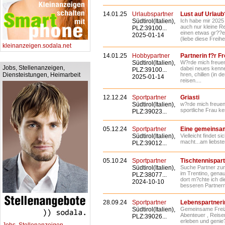
14.01.25
Urlaubspartner
Lust auf Urlaub
Südtirol(Italien),
Ich habe mir 202
auch nur kleine R
PLZ:39100...
einen etwas gr??
2025-01-14
(liebe diese Freihei
kleinanzeigen.sodala.net
14.01.25
Hobbypartner
Partnerin f?r Fr
Südtirol(Italien),
W?rde mich freuen
Jobs, Stellenanzeigen,
dabei neues kenn
PLZ:39100...
Diensteistungen, Heimarbeit
hren, chillen (in 
2025-01-14
reisen....
12.12.24
Sportpartner
Griasti
Südtirol(Italien),
w?rde mich freuen,
sportliche Frau ke
PLZ:39023...
05.12.24
Sportpartner
Eine gemeinsa
Südtirol(Italien),
Vielleicht findet s
macht...am liebste
PLZ:39012...
05.10.24
Sportpartner
Tischtennispar
Südtirol(Italien),
Suche Partner zum 
im Trentino, gena
PLZ:38077...
dort m?chte ich di
2024-10-10
besseren Partnern
28.09.24
Sportpartner
Lebenspartneri
Südtirol(Italien),
Gemeinsame Freize
Abenteuer , Reise
PLZ:39026...
erleben und genie?