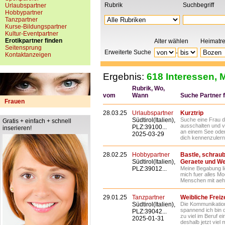
Rubrik
Suchbegriff
Urlaubspartner
Hobbypartner
Tanzpartner
Kurse-Bildungspartner
Kultur-Eventpartner
Erotikpartner finden
Alter wählen
Heimatr
Seitensprung
Erweiterte Suche
-
Kontaktanzeigen
Ergebnis:
618 Interessen, M
Rubrik, Wo,
vom
Wann
Suche Partner fü
Frauen
28.03.25
Urlaubspartner
Kurztrip
Südtirol(Italien),
Suche eine Frau di
Gratis + einfach + schnell
ausschalten und v
PLZ:39100...
inserieren!
an einem See ode
2025-03-29
dich kennenzulerne
28.02.25
Hobbypartner
Bastle, schraub
Südtirol(Italien),
Geraete und W
PLZ:39012...
Meine Begabung lie
mich fuer alles Mo
Menschen mit aehn
29.01.25
Tanzpartner
Weibliche Freiz
Südtirol(Italien),
Die Kommunikatio
spannend ich bin d
PLZ:39042...
zu viel im Beruf e
2025-01-31
deshalb jetzt viel 