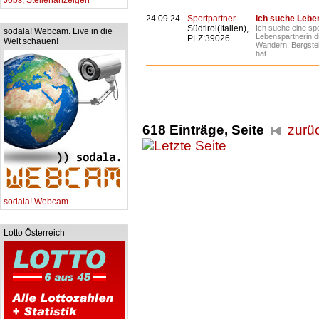
Jobs, Stellenanzeigen
24.09.24
Sportpartner
Ich suche Lebe
Südtirol(Italien),
Ich suche eine spor
sodala! Webcam. Live in die
Lebenspartnerin d
PLZ:39026...
Welt schauen!
Wandern, Bergstei
hat....
618 Einträge, Seite
zurü
sodala! Webcam
Lotto Österreich