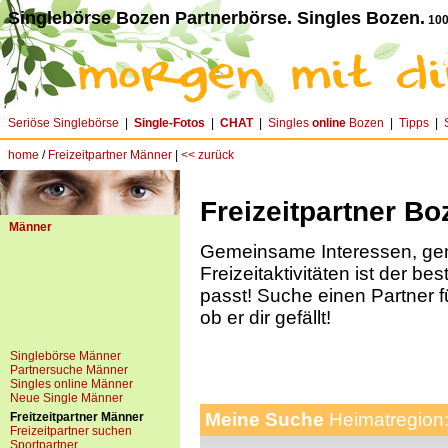
Singlebörse Bozen Partnerbörse. Singles Bozen.
100
Seriöse Singlebörse
|
Single-Fotos
|
CHAT
|
Singles
online
Bozen
|
Tipps
|
home
/
Freizeitpartner Männer
|
<< zurück
Freizeitpartner B
Männer
Gemeinsame Interessen, g
Freizeitaktivitäten ist der be
passt! Suche einen Partner f
ob er dir gefällt!
Singlebörse Männer
Partnersuche Männer
Singles online Männer
Neue Single Männer
Meine Suche
Heimatregion
Freitzeitpartner Männer
Freizeitpartner suchen
Sportpartner