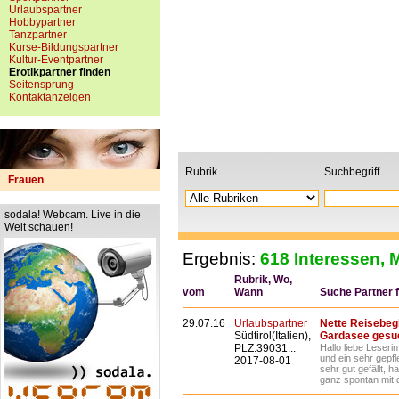
Urlaubspartner
Hobbypartner
Tanzpartner
Kurse-Bildungspartner
Kultur-Eventpartner
Erotikpartner finden
Seitensprung
Kontaktanzeigen
Rubrik
Suchbegriff
Frauen
sodala! Webcam. Live in die
Welt schauen!
Ergebnis:
618 Interessen, M
Rubrik, Wo,
vom
Wann
Suche Partner fü
29.07.16
Urlaubspartner
Nette Reisebegl
Südtirol(Italien),
Gardasee gesuc
PLZ:39031...
Hallo liebe Leserin
und ein sehr gepf
2017-08-01
sehr gut gefällt, 
ganz spontan mit 