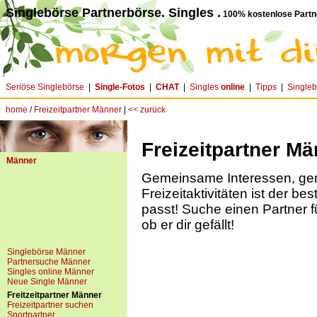
Singlebörse Partnerbörse. Singles .
100% kostenlose Partn
Seriöse Singlebörse
|
Single-Fotos
|
CHAT
|
Singles
online
|
Tipps
|
Single
home
/
Freizeitpartner Männer
|
<< zurück
Freizeitpartner Mä
Männer
Gemeinsame Interessen, g
Freizeitaktivitäten ist der be
passt! Suche einen Partner f
ob er dir gefällt!
Singlebörse Männer
Partnersuche Männer
Singles online Männer
Neue Single Männer
Freitzeitpartner Männer
Freizeitpartner suchen
Sportpartner