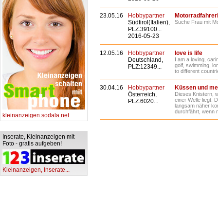
23.05.16
Hobbypartner
Motorradfahrer
Südtirol(Italien),
Suche Frau mit Mo
PLZ:39100...
2016-05-23
12.05.16
Hobbypartner
love is life
Deutschland,
I am a loving, cari
golf, swimming, lon
PLZ:12349...
to different countr
30.04.16
Hobbypartner
Küssen und mehr.
Österreich,
Dieses Knistern, 
einer Welle liegt.
PLZ:6020...
langsam näher kom
durchfährt, wenn ma
kleinanzeigen.sodala.net
Inserate, Kleinanzeigen mit
Foto - gratis aufgeben!
Kleinanzeigen, Inserate...