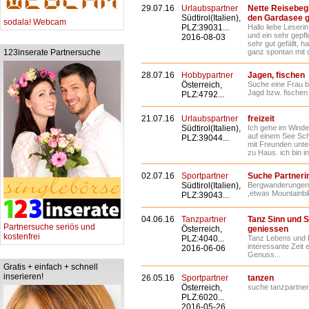
29.07.16
Urlaubspartner
Nette Reisebeg
Südtirol(Italien),
den Gardasee g
sodala! Webcam
PLZ:39031...
Hallo liebe Leserin
und ein sehr gepf
2016-08-03
sehr gut gefällt, 
123inserate Partnersuche
ganz spontan mit 
28.07.16
Hobbypartner
Jagen, fischen
Österreich,
Suche eine Frau bz
Jagd bzw. fischen 
PLZ:4792...
21.07.16
Urlaubspartner
freizeit
Südtirol(Italien),
Ich gehe im Wind
auf einem See Sch
PLZ:39044...
mit Freunden unte
zu Haus. ich bin in
02.07.16
Sportpartner
Suche Partnerin
Südtirol(Italien),
Bergwanderungen 
,etwas Mountainbi
PLZ:39043...
04.06.16
Tanzpartner
Tanz Sinn und 
Partnersuche seriös und
Österreich,
geniessen
kostenfrei
PLZ:4040...
Tanz Lebens und 
interessante Zeit
2016-06-06
Genuss...
Gratis + einfach + schnell
inserieren!
26.05.16
Sportpartner
tanzen
Österreich,
suche tanzpartneri
PLZ:6020...
2016-05-26