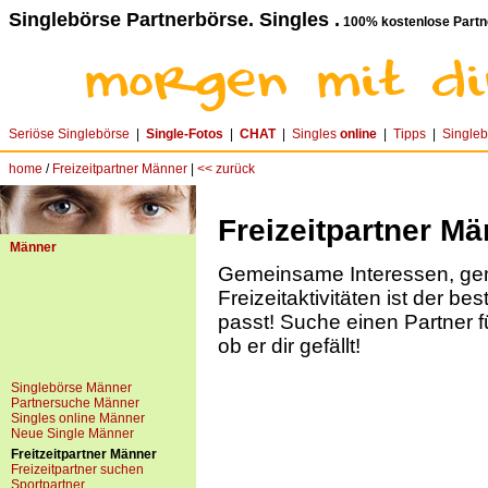
Singlebörse Partnerbörse. Singles .
100% kostenlose Partn
Seriöse Singlebörse
|
Single-Fotos
|
CHAT
|
Singles
online
|
Tipps
|
Single
home
/
Freizeitpartner Männer
|
<< zurück
Freizeitpartner Mä
Männer
Gemeinsame Interessen, g
Freizeitaktivitäten ist der be
passt! Suche einen Partner f
ob er dir gefällt!
Singlebörse Männer
Partnersuche Männer
Singles online Männer
Neue Single Männer
Freitzeitpartner Männer
Freizeitpartner suchen
Sportpartner