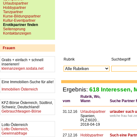
Urlaubspartner
Hobbypartner
Tanzpartner
Kurse-Bildungspartner
Kultur-Eventpartner
Erotikpartner finden
Seitensprung
Kontaktanzeigen
Frauen
Rubrik
Suchbegriff
Gratis + einfach + schnell
inserieren!
kleinanzeigen.sodala.net
Eine Immobilien-Suche für alle!
Ergebnis:
618 Interessen, M
Immobilien Österreich
Rubrik, Wo,
vom
Wann
Suche Partner fü
KFZ-Börse Österreich, Südtirol,
Schweiz, Deutschland!
Gebrauchtwagen-Börse
31.12.16
Urlaubspartner
urlauber such u
Spanien,
welche frau hat zei
PLZ:6020...
2018-04-19
Lotto Österreich
Lotto Österreich,
Gewinnabfrage
27.12.16
Hobbypartner
Such eine Part