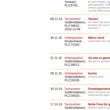
Schweiz,
je nach Wetter, z
gemeinsamm Grilli
PLZ:8762...
einfach gemeisam
und die Weld aust
08.12.16
Tanzpartner
Tanzen
Südtirol(Italien),
Ich mach ab und z
jemand, der auch g
PLZ:39042...
möchte?...
2016-12-09
30.11.16
Hobbypartner
Weiss nicht
Deutschland,
Jemanden mit man 
PLZ:73240...
21.11.16
Hobbypartner
Ab und zu gem
Südtirol(Italien),
Ab und zu gemeins
PLZ:39012...
09.11.16
Hobbypartner
kurios
Südtirol(Italien),
ich bin kurios...
PLZ:39100...
30.10.16
Tanzpartner
Freizeitpartneri
Südtirol(Italien),
Wenn du gerne ta
unternimmst dann 
PLZ:39020...
17.10.16
Tanzpartner
Nette Frau fü
Südtirol(Italien),
Welche nette Frau