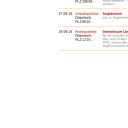
Motorradfahren, Ti
PLZ:39038...
werden?...
27.09.16
Urlaubspartner
Segelreisen
Österreich,
wer zu Segelreisen 
PLZ:8010...
26.09.16
Hobbypartner
Gemeinsam Lieb
Österreich,
Bin ein lustvoller
aber auch Krallen 
PLZ:1210...
ONS, niveauvolle u
begehrenswerte Af