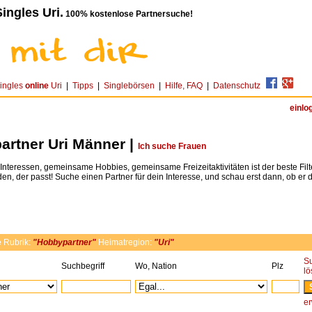
ingles Uri.
100% kostenlose Partnersuche!
ingles
online
Uri
|
Tipps
|
Singlebörsen
|
Hilfe, FAQ
|
Datenschutz
einlo
artner Uri Männer |
Ich suche Frauen
teressen, gemeinsame Hobbies, gemeinsame Freizeitaktivitäten ist der beste Fil
den, der passt! Suche einen Partner für dein Interesse, und schau erst dann, ob er dir
e
Rubrik:
"Hobbypartner"
Heimatregion:
"Uri"
S
Suchbegriff
Wo, Nation
Plz
l
er