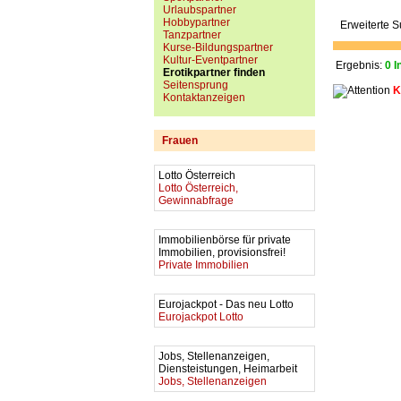
Urlaubspartner
Hobbypartner
Erweiterte 
Tanzpartner
Kurse-Bildungspartner
Kultur-Eventpartner
Ergebnis:
0 I
Erotikpartner finden
Seitensprung
K
Kontaktanzeigen
Frauen
Lotto Österreich
Lotto Österreich,
Gewinnabfrage
Immobilienbörse für private
Immobilien, provisionsfrei!
Private Immobilien
Eurojackpot - Das neu Lotto
Eurojackpot Lotto
Jobs, Stellenanzeigen,
Diensteistungen, Heimarbeit
Jobs, Stellenanzeigen