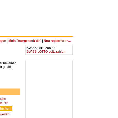
ggen
|
Mein "morgen mit dir"
|
Neu registrieren...
SWISS Lotto Zahlen
SWISS LOTTO Lottozahlen
ter um einen
 gefällt!
uche
öschen
weitert