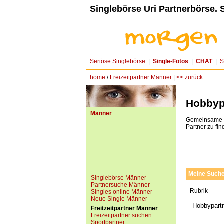
Singlebörse Uri Partnerbörse. S
Seriöse Singlebörse
|
Single-Fotos
|
CHAT
|
S
home
/
Freizeitpartner Männer
|
<< zurück
Hobbyp
Männer
Gemeinsame In
Partner zu fin
Meine Such
Singlebörse Männer
Partnersuche Männer
Rubrik
Singles online Männer
Neue Single Männer
Freitzeitpartner Männer
Freizeitpartner suchen
Sportpartner