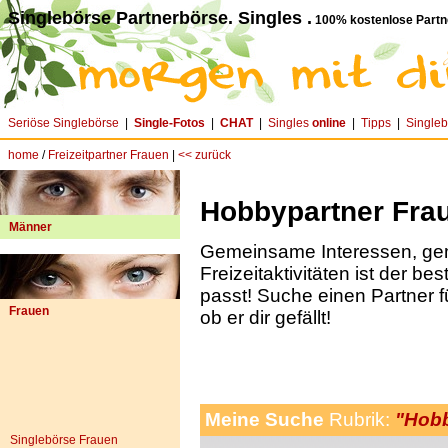
Singlebörse Partnerbörse. Singles .
100% kostenlose Partn
Seriöse Singlebörse
|
Single-Fotos
|
CHAT
|
Singles
online
|
Tipps
|
Single
home
/
Freizeitpartner Frauen
|
<< zurück
Hobbypartner Fra
Männer
Gemeinsame Interessen, g
Freizeitaktivitäten ist der be
passt! Suche einen Partner f
Frauen
ob er dir gefällt!
Meine Suche
Rubrik:
"Hobb
Singlebörse Frauen