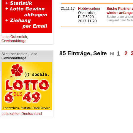
21.11.17
Hobbypartner
Suche Partner 
Österreich,
wieder-anfange
PLZ:5020...
Suche unter ander
Langlauf bzw. Schi
2017-11-20
Lotto Österreich,
Gewinnabfrage
85 Einträge, Seite
1
2
Alle Lottozahlen, Lotto
Gewinnabfrage
Lottozahlen Deutschland