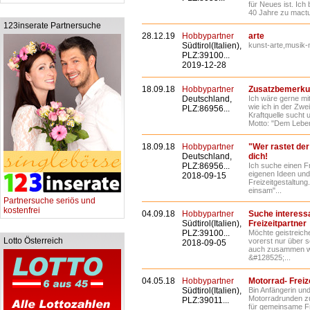
für Neues ist. Ich
40 Jahre zu mactur
123inserate Partnersuche
28.12.19
Hobbypartner
arte
Südtirol(Italien),
kunst-arte,musik-
PLZ:39100...
2019-12-28
18.09.18
Hobbypartner
Zusatzbemerku
Deutschland,
Ich wäre gerne m
wie ich in der Zw
PLZ:86956...
Kraftquelle sucht 
Motto: "Dem Leben
18.09.18
Hobbypartner
"Wer rastet de
Deutschland,
dich!
PLZ:86956...
Ich suche einen F
eigenen Ideen un
2018-09-15
Freizeitgestaltun
einsam"...
Partnersuche seriös und
kostenfrei
04.09.18
Hobbypartner
Suche interess
Südtirol(Italien),
Freizeitpartner
PLZ:39100...
Möchte geistreich
Lotto Österreich
vorerst nur über sc
2018-09-05
auch zusammen wa
&#128525;...
04.05.18
Hobbypartner
Motorrad- Freiz
Südtirol(Italien),
Bin Anfängerin und
Motorradrunden zu
PLZ:39011...
für gemeinsame Fre