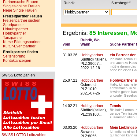
Partnersuche Frauen
Rubrik
Suchbegriff
Singles online Frauen
Neue Single Frauen
Freizeitpartner Frauen
Freizeitpartner suchen
Sportpartner
Urlaubspartner
Ergebnis:
85 Interessen, Mo
Hobbypartner
Tanzpartner
Rubrik, Wo,
Kurse-Bildungspartner
vom
Wann
Suche Partner fü
Kultur-Eventpartner
Erotikpartner finden
31.03.26
Hobbypartner
ein Partner der 
Seitensprung
Südtirol(Italien),
Ich habe schon 11
Kontaktanzeigen
und auch zu Hause
PLZ:39057...
müßte darum das 
2022-12-18
habe ich einen Ga
SWISS Lotto Zahlen
25.07.21
Hobbypartner
Hobbypartner i
Österreich,
Hallo, ich suche 
schwimmen, in Mus
PLZ:1010...
bowlen gehen kann
2021-07-26
und/oder Gesellscha
14.02.21
Hobbypartner
Tennis
Südtirol(Italien),
Bin beim Lernen...
gerade Tennisspiel
PLZ:39100...
zusammen üben..N
03.03.20
Hobbypartner
Mein Lieblingsp
Schweiz,
Ich möchte einen
SWISS LOTTO Lottozahlen
gut lachen kann un
PLZ:8055...