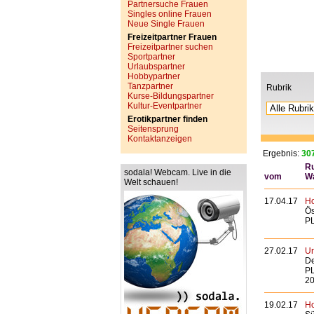
Partnersuche Frauen
Singles online Frauen
Neue Single Frauen
Freizeitpartner Frauen
Freizeitpartner suchen
Sportpartner
Urlaubspartner
Hobbypartner
Tanzpartner
Rubrik
Kurse-Bildungspartner
Kultur-Eventpartner
Erotikpartner finden
Seitensprung
Kontaktanzeigen
Ergebnis:
307
Ru
sodala! Webcam. Live in die
vom
W
Welt schauen!
17.04.17
Ho
Ös
PL
27.02.17
Ur
De
PL
20
19.02.17
Ho