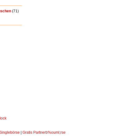
uschen
(71)
 Singlebörse
|
Gratis Partnerb%ouml;rse