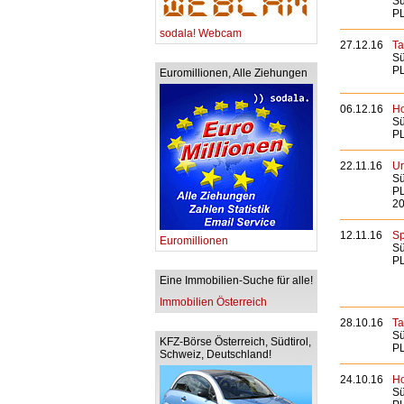
Sü
PL
sodala! Webcam
27.12.16
Ta
Sü
PL
Euromillionen, Alle Ziehungen
06.12.16
Ho
Sü
PL
22.11.16
Ur
Sü
PL
20
12.11.16
Sp
Euromillionen
Sü
PL
Eine Immobilien-Suche für alle!
Immobilien Österreich
28.10.16
Ta
Sü
KFZ-Börse Österreich, Südtirol,
PL
Schweiz, Deutschland!
24.10.16
Ho
Sü