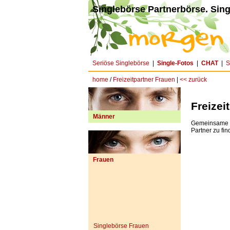
Singlebörse Partnerbörse. Sing
Seriöse Singlebörse
|
Single-Fotos
|
CHAT
|
S
home
/
Freizeitpartner Frauen
|
<< zurück
Freizei
Männer
Gemeinsame In
Partner zu fin
Frauen
Singlebörse Frauen