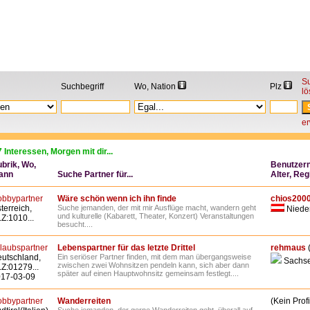
S
Suchbegriff
Wo, Nation
Plz
l
er
 Interessen, Morgen mit dir...
brik, Wo,
Benutzer
ann
Suche Partner für...
Alter, Reg
bbypartner
Wäre schön wenn ich ihn finde
chios200
terreich,
Suche jemanden, der mit mir Ausflüge macht, wandern geht
Nieder
und kulturelle (Kabarett, Theater, Konzert) Veranstaltungen
Z:1010...
besucht....
laubspartner
Lebenspartner für das letzte Drittel
rehmaus
utschland,
Ein seriöser Partner finden, mit dem man übergangsweise
Sachs
zwischen zwei Wohnsitzen pendeln kann, sich aber dann
Z:01279...
später auf einen Hauptwohnsitz gemeinsam festlegt....
17-03-09
bbypartner
Wanderreiten
(Kein Profi