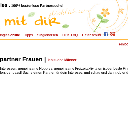
les .
100% kostenlose Partnersuche!
ingles
online
|
Tipps
|
Singlebörsen
|
Hilfe, FAQ
|
Datenschutz
einlo
tpartner Frauen |
Ich suche Männer
teressen, gemeinsame Hobbies, gemeinsame Freizeitaktivitäten ist der beste Fil
den, der passt! Suche einen Partner für dein Interesse, und schau erst dann, ob er dir