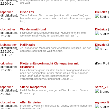
dtirol(Italien),
Suche jemanden, der gerne Wanderreiten geht, überall auf
der Welt.....
Z:39042...
nzpartner
Disco Fox
DieLetze
(
dtirol(Italien),
Tat mi freidn an Tonzpartner (annähernd in mein Olter) zu
Südtiro
fendn der a so gerne tonzt wia i u mit mir oftramol tonzn gian
Z:39100...
tat :)...
bbypartner
Wondern mit Hund
DieLetze
(
dtirol(Italien),
I lieb longe Spaziergänge mit mein Hundl und tet mi freidn
Südtiro
wenn wenn sel Hobby jemand mit mir toaln tat :)...
Z:39100...
laubspartner
Hali Haallo
Dievale
(3
dtirol(Italien),
Jo i suachet an Monn der gonz Abenteuerlustig isch und der
Bozen
oanfoch luscht hot die Welt za segn...
Z:39100...
16-11-22
ortpartner
Kletteranfängerin sucht Kletterpartner mit
(Kein Profi
dtirol(Italien),
Erfahrung
Z:39100...
Hey, ich würde gerne mit dem Klettern anfangen und suche
noch den geeigneten Partner. Wenn ich es mir aussuchen
kann, dann hat er bereits Klettererfahrung, ist
verantwortungsbewußt und bringt Geduld u...
nzpartner
Suche Tanzpartner
sarah_23
dtirol(Italien),
Hallo! Suche jemanden, wer gerne Discofox tanzt. Bin aus
Brune
Bruneck. Lg...
Z:39030...
bbypartner
offen für vieles
mymoonli
dtirol(Italien),
Freu mich, wenn ich interessante, offene, ehrliche Menschen
Südtiro
kennenlernen darf....