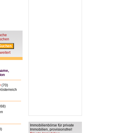
uche
öschen
weitert
name,
ion
0
(70)
österreich
(68)
en
Immobilienbörse für private
l)
Immobilien, provisionsfrei!