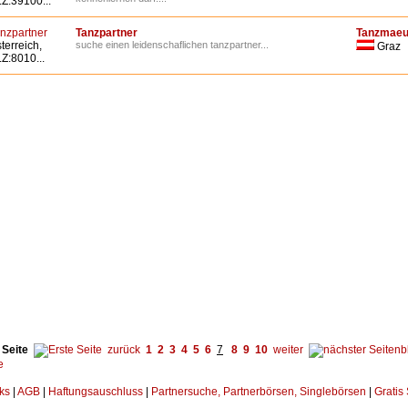
Z:39100...
nzpartner
Tanzpartner
Tanzmae
terreich,
suche einen leidenschaflichen tanzpartner...
Graz
Z:8010...
 Seite
zurück
1
2
3
4
5
6
7
8
9
10
weiter
ks
|
AGB
|
Haftungsauschluss
|
Partnersuche, Partnerbörsen, Singlebörsen
|
Gratis