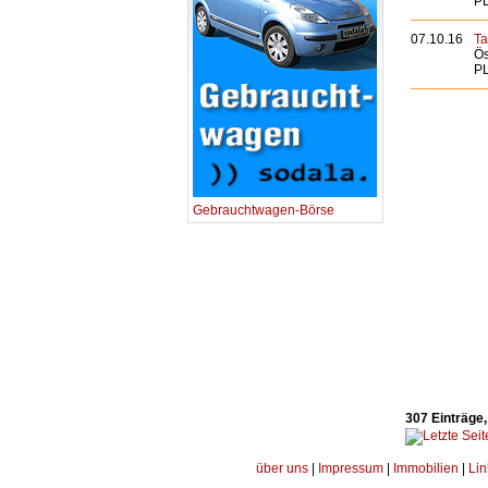
PL
07.10.16
Ta
Ös
PL
Gebrauchtwagen-Börse
307 Einträge,
über uns
|
Impressum
|
Immobilien
|
Lin