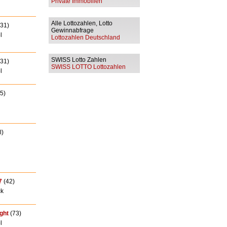
Private Immobilien
Alle Lottozahlen, Lotto
31)
Gewinnabfrage
l
Lottozahlen Deutschland
SWISS Lotto Zahlen
31)
SWISS LOTTO Lottozahlen
l
5)
l)
7
(42)
ck
ght
(73)
l