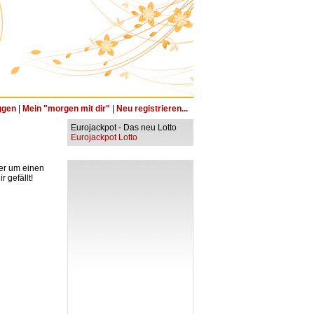
ggen
|
Mein "morgen mit dir"
|
Neu registrieren...
Eurojackpot - Das neu Lotto
Eurojackpot Lotto
ter um einen
 gefällt!