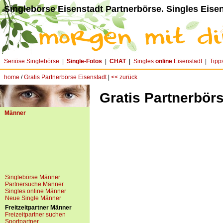
Singlebörse Eisenstadt Partnerbörse. Singles Eisen
Seriöse Singlebörse
|
Single-Fotos
|
CHAT
|
Singles
online
Eisenstadt
|
Tipp
home
/
Gratis Partnerbörse Eisenstadt
|
<< zurück
Gratis Partnerbör
Männer
Singlebörse Männer
Partnersuche Männer
Singles online Männer
Neue Single Männer
Freitzeitpartner Männer
Freizeitpartner suchen
Sportpartner