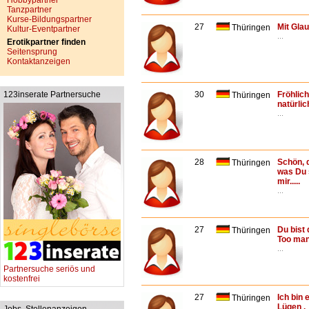
Hobbypartner
Tanzpartner
Kurse-Bildungspartner
27
Mit Glau
Thüringen
Kultur-Eventpartner
...
Erotikpartner finden
Seitensprung
Kontaktanzeigen
123inserate Partnersuche
30
Fröhlich
Thüringen
natürli
...
28
Schön, d
Thüringen
was Du 
mir.....
...
27
Du bist
Thüringen
Too man
...
Partnersuche seriös und
kostenfrei
27
Ich bin 
Thüringen
Lügen .