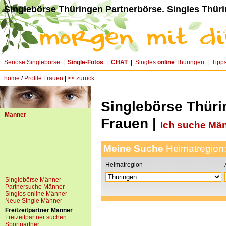
Singlebörse Thüringen Partnerbörse. Singles Thür
Seriöse Singlebörse
|
Single-Fotos
|
CHAT
|
Singles
online
Thüringen
|
Tipp
home
/
Profile Frauen
|
<< zurück
Singlebörse Thüri
Männer
Frauen |
Ich suche Mä
Meine Suche
Heimatregion
Heimatregion
Singlebörse Männer
Partnersuche Männer
Singles online Männer
Neue Single Männer
Freitzeitpartner Männer
Freizeitpartner suchen
Sportpartner