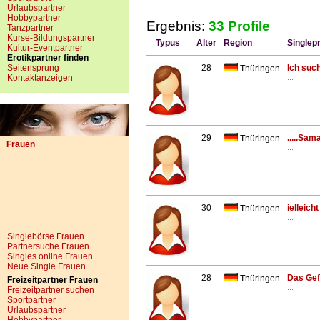
Urlaubspartner
Hobbypartner
Ergebnis:
33 Profile
Tanzpartner
Kurse-Bildungspartner
Typus
Alter
Region
Singlepr
Kultur-Eventpartner
Erotikpartner finden
Seitensprung
28
Ich suc
Thüringen
Kontaktanzeigen
...
29
.....Sama
Thüringen
Frauen
...
30
ielleich
Thüringen
...
Singlebörse Frauen
Partnersuche Frauen
Singles online Frauen
Neue Single Frauen
28
Das Gefü
Thüringen
Freizeitpartner Frauen
...
Freizeitpartner suchen
Sportpartner
Urlaubspartner