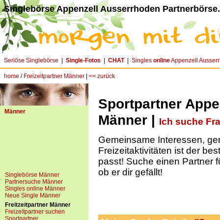
Singlebörse Appenzell Ausserrhoden Partnerbörse.
Seriöse Singlebörse
|
Single-Fotos
|
CHAT
|
Singles
online
Appenzell Ausser
home
/
Freizeitpartner Männer
|
<< zurück
Sportpartner Appe
Männer
Männer |
Ich suche Fr
Gemeinsame Interessen, g
Freizeitaktivitäten ist der be
passt! Suche einen Partner f
ob er dir gefällt!
Singlebörse Männer
Partnersuche Männer
Singles online Männer
Neue Single Männer
Freitzeitpartner Männer
Freizeitpartner suchen
Sportpartner