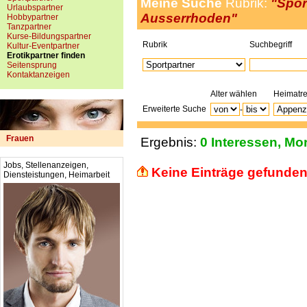
Meine Suche
Rubrik:
"Spor
Urlaubspartner
Ausserrhoden"
Hobbypartner
Tanzpartner
Kurse-Bildungspartner
Rubrik
Suchbegriff
Kultur-Eventpartner
Erotikpartner finden
Seitensprung
Kontaktanzeigen
Alter wählen
Heimatr
Erweiterte Suche
-
Frauen
Ergebnis:
0 Interessen, Mor
Jobs, Stellenanzeigen,
Keine Einträge gefunden
Diensteistungen, Heimarbeit