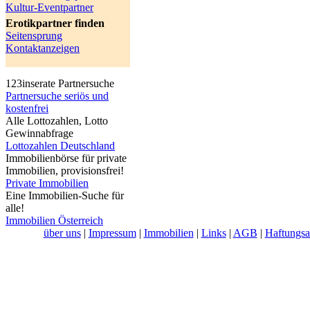
Kultur-Eventpartner
Erotikpartner finden
Seitensprung
Kontaktanzeigen
123inserate Partnersuche
Partnersuche seriös und
kostenfrei
Alle Lottozahlen, Lotto
Gewinnabfrage
Lottozahlen Deutschland
Immobilienbörse für private
Immobilien, provisionsfrei!
Private Immobilien
Eine Immobilien-Suche für
alle!
Immobilien Österreich
über uns
|
Impressum
|
Immobilien
|
Links
|
AGB
|
Haftungsa