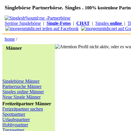
Singlebörse Partnerbörse. Singles .
100% kostenlose Partn
Seriöse Singlebörse
|
Single-Fotos
|
CHAT
|
Singles
online
|
T
home
/
Profil nicht aktiv, oder es w
Männer
Singlebörse Männer
Partnersuche Männer
Singles online Männer
Neue Single Männer
Freitzeitpartner Männer
Freizeitpartner suchen
Sportpartner
Urlaubspartner
Hobbypartner
Tanzpartner