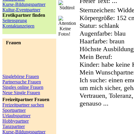
Freier Text:
...
Kurse-Bildungspartner
Südtirol
Sternzeichen:
Widde
Kultur-Eventpartner
Erotikpartner finden
Körpergröße:
152 c
Seitensprung
Statur:
schlank
Kontaktanzeigen
Keine
Augenfarbe:
blau
Fotos!
Haarfarbe:
braun
Frauen
Höchste Ausbildung
Mein Beruf:
Kinder:
habe keine 
Mein Wunschpartne
Singlebörse Frauen
Ich suche: einen em
Partnersuche Frauen
um mich sicher, geh
Singles online Frauen
Neue Single Frauen
Vertrauen, Toleranz
Freizeitpartner Frauen
genauso ...
Freizeitpartner suchen
Sportpartner
Urlaubspartner
Hobbypartner
Tanzpartner
Kurse-Bildungspartner