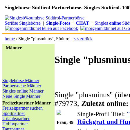
Singlebörse Südtirol Partnerbörse. Singles Südtirol.
100%
Seriöse Singlebörse
|
Single-Fotos
|
CHAT
|
Singles
online
Südt
home
/ Single "plusminus", Südtirol |
<< zurück
Männer
Single "plusminus
Singlebörse Männer
Partnersuche Männer
Singles online Männer
Single "plusminus" (über
Neue Single Männer
#79773,
Zuletzt online:
Freitzeitpartner Männer
Freizeitpartner suchen
"
Single-Profil Titel:
Sportpartner
Urlaubspartner
Rückgrat und H
Frau, 49
Hobbypartner
Tanzpartner