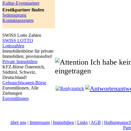
Kultur-Eventpartner
Erotikpartner finden
Seitensprung
Kontaktanzeigen
SWISS Lotto Zahlen
SWISS LOTTO
Lottozahlen
Immobilienbörse für private
Immobilien, provisionsfrei!
Ich habe kei
Private Immobilien
KFZ-Börse Österreich,
eingetragen
Südtirol, Schweiz,
Deutschland!
Gebrauchtwagen-Börse
antw
Euromillionen, Alle
zurück
Ziehungen
Euromillionen
über uns
|
Impressum
|
Immobilien
|
Links
|
AGB
|
Haftungsausch
Part