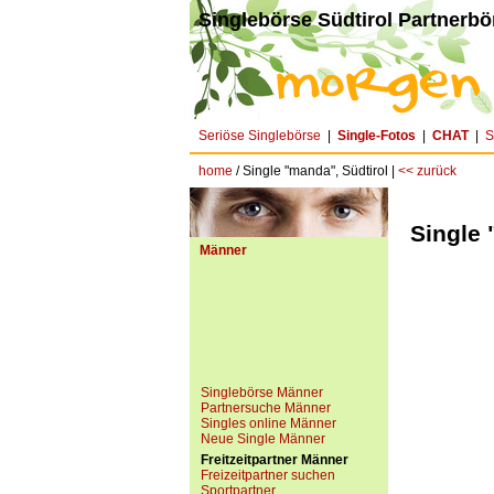
Singlebörse Südtirol Partnerbör
Seriöse Singlebörse
|
Single-Fotos
|
CHAT
|
S
home
/ Single "manda", Südtirol |
<< zurück
Single 
Männer
Singlebörse Männer
Partnersuche Männer
Singles online Männer
Neue Single Männer
Freitzeitpartner Männer
Freizeitpartner suchen
Sportpartner