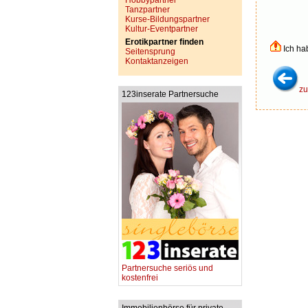
Hobbypartner
Tanzpartner
Kurse-Bildungspartner
Kultur-Eventpartner
Erotikpartner finden
Ich ha
Seitensprung
Kontaktanzeigen
zu
123inserate Partnersuche
Partnersuche seriös und
kostenfrei