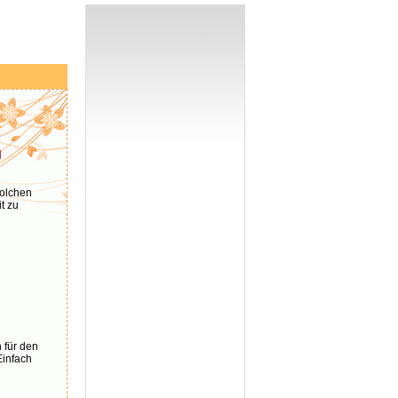
u
solchen
t zu
 für den
Einfach