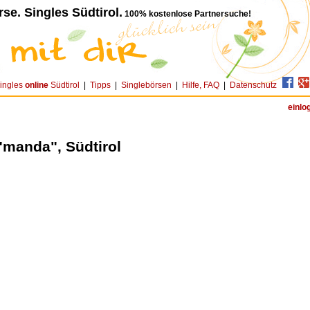
se. Singles Südtirol.
100% kostenlose Partnersuche!
ingles
online
Südtirol
|
Tipps
|
Singlebörsen
|
Hilfe, FAQ
|
Datenschutz
einlo
"manda", Südtirol