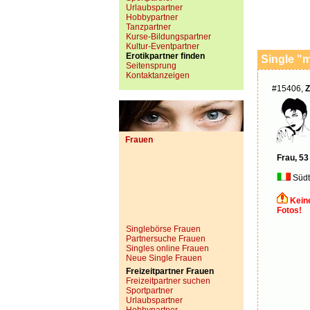
Urlaubspartner
Hobbypartner
Tanzpartner
Kurse-Bildungspartner
Kultur-Eventpartner
Erotikpartner finden
Single "
Seitensprung
Kontaktanzeigen
#15406,
Z
Frauen
Frau, 53
Südt
Kein
Fotos!
Singlebörse Frauen
Partnersuche Frauen
Singles online Frauen
Neue Single Frauen
Freizeitpartner Frauen
Freizeitpartner suchen
Sportpartner
Urlaubspartner