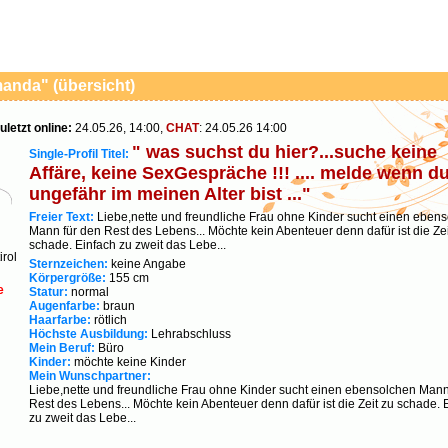
manda" (übersicht)
uletzt online:
24.05.26, 14:00,
CHAT
: 24.05.26 14:00
" was suchst du hier?...suche keine
Single-Profil Titel:
Affäre, keine SexGespräche !!! .... melde wenn d
ungefähr im meinen Alter bist ..."
Freier Text:
Liebe,nette und freundliche Frau ohne Kinder sucht einen eben
Mann für den Rest des Lebens... Möchte kein Abenteuer denn dafür ist die Zei
schade. Einfach zu zweit das Lebe...
irol
Sternzeichen:
keine Angabe
Körpergröße:
155 cm
e
Statur:
normal
Augenfarbe:
braun
Haarfarbe:
rötlich
Höchste Ausbildung:
Lehrabschluss
Mein Beruf:
Büro
Kinder:
möchte keine Kinder
Mein Wunschpartner:
Liebe,nette und freundliche Frau ohne Kinder sucht einen ebensolchen Mann
Rest des Lebens... Möchte kein Abenteuer denn dafür ist die Zeit zu schade. 
zu zweit das Lebe...