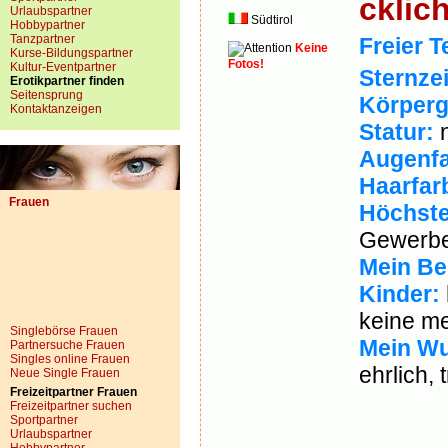
cklic
Urlaubspartner
Südtirol
Hobbypartner
Tanzpartner
Freier T
Keine
Kurse-Bildungspartner
Fotos!
Kultur-Eventpartner
Sternze
Erotikpartner finden
Seitensprung
Körperg
Kontaktanzeigen
Statur:
n
Augenfa
Haarfar
Frauen
Höchste
Gewerbe
Mein Be
Kinder:
keine m
Singlebörse Frauen
Mein Wu
Partnersuche Frauen
Singles online Frauen
ehrlich,
Neue Single Frauen
Freizeitpartner Frauen
Freizeitpartner suchen
Sportpartner
Urlaubspartner