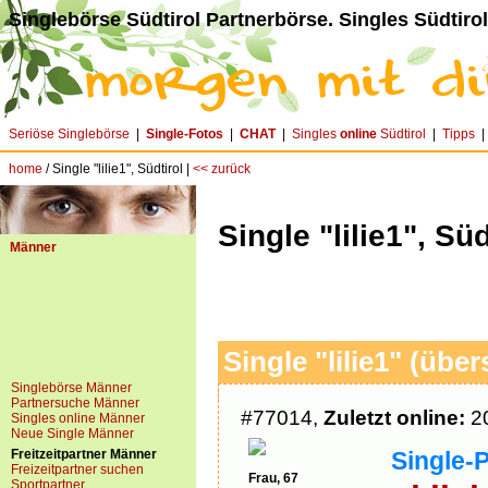
Singlebörse Südtirol Partnerbörse. Singles Südtirol
Seriöse Singlebörse
|
Single-Fotos
|
CHAT
|
Singles
online
Südtirol
|
Tipps
home
/ Single "lilie1", Südtirol |
<< zurück
Single "lilie1", Süd
Männer
Single "lilie1" (über
Singlebörse Männer
Partnersuche Männer
#77014,
Zuletzt online:
20
Singles online Männer
Neue Single Männer
Freitzeitpartner Männer
Single-P
Freizeitpartner suchen
Frau, 67
Sportpartner