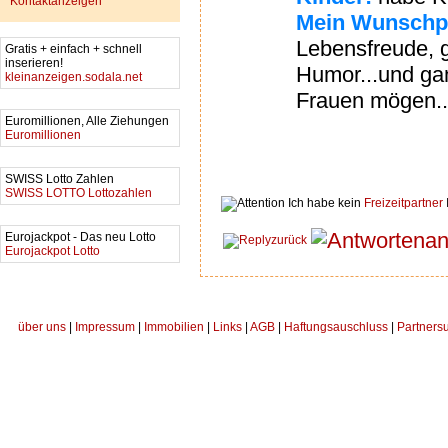
Kontaktanzeigen
Mein Wunschpa
Lebensfreude, g
Gratis + einfach + schnell
inserieren!
Humor...und ga
kleinanzeigen.sodala.net
Frauen mögen...u
Euromillionen, Alle Ziehungen
Euromillionen
SWISS Lotto Zahlen
SWISS LOTTO Lottozahlen
Ich habe kein
Freizeitpartner
an
Eurojackpot - Das neu Lotto
zurück
Eurojackpot Lotto
über uns
|
Impressum
|
Immobilien
|
Links
|
AGB
|
Haftungsauschluss
|
Partners