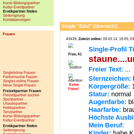
Kurse-Bildungspartner
Kultur-Eventpartner
Erotikpartner finden
Seitensprung
Kontaktanzeigen
Single "Edel" (übersicht)
Frauen
#3439,
Zuletzt online:
09.03.14, 18:05,
C
Single-Profil T
Frau, 61
staune....u
Südtirol
Freier Text:
...
Singlebörse Frauen
Partnersuche Frauen
Sternzeichen:
Singles online Frauen
Keine
Körpergröße:
1
Neue Single Frauen
Fotos!
Freizeitpartner Frauen
Statur:
normal
Freizeitpartner suchen
Sportpartner
Augenfarbe:
bl
Urlaubspartner
Hobbypartner
Haarfarbe:
bra
Tanzpartner
Höchste Ausbi
Kurse-Bildungspartner
Kultur-Eventpartner
Mein Beruf:
Erotikpartner finden
Seitensprung
Kinder:
habe Ki