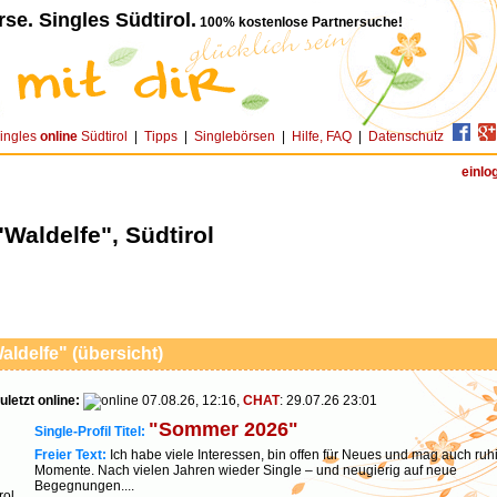
se. Singles Südtirol.
100% kostenlose Partnersuche!
ingles
online
Südtirol
|
Tipps
|
Singlebörsen
|
Hilfe, FAQ
|
Datenschutz
einlo
"Waldelfe", Südtirol
aldelfe" (übersicht)
uletzt online:
07.08.26, 12:16,
CHAT
: 29.07.26 23:01
"Sommer 2026"
Single-Profil Titel:
Freier Text:
Ich habe viele Interessen, bin offen für Neues und mag auch ruh
Momente. Nach vielen Jahren wieder Single – und neugierig auf neue
Begegnungen....
rol