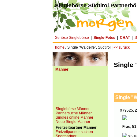
Singlebörse Südtirol Partnerbör
Seriöse Singlebörse
|
Single-Fotos
|
CHAT
|
S
home
/ Single "Waldelfe", Südtirol |
<< zurück
Single 
Männer
Single "W
Singlebörse Männer
#79525,
Z
Partnersuche Männer
Singles online Männer
Neue Single Männer
Frau, 51
Freitzeitpartner Männer
Freizeitpartner suchen
Sportpartner
Südti