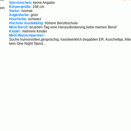
Sternzeichen:
keine Angabe
Körpergröße:
168 cm
Statur:
normal
Augenfarbe:
grün
Haarfarbe:
schwarz
Höchste Ausbildung:
höhere Berufsschule
Mein Beruf:
Ist jeden Tag eine Herausforderung,liebe meinen Beruf
Kinder:
mehrere Kinder
Mein Wunschpartner:
Suche humorvollen,gesprächig, handwerklich begabten ER, Kuscheltyp, Alte
kein One Night Stand...