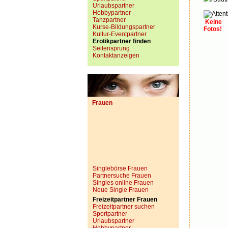
Urlaubspartner
Hobbypartner
Tanzpartner
Keine
Kurse-Bildungspartner
Fotos!
Kultur-Eventpartner
Erotikpartner finden
Seitensprung
Kontaktanzeigen
Frauen
Singlebörse Frauen
Partnersuche Frauen
Singles online Frauen
Neue Single Frauen
Freizeitpartner Frauen
Freizeitpartner suchen
Sportpartner
Urlaubspartner