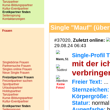
Tanzpartner
Kurse-Bildungspartner
Kultur-Eventpartner
Erotikpartner finden
Seitensprung
Kontaktanzeigen
Single "Mauf" (über
Frauen
#37020,
Zuletzt online:
29.08.24 06:43
Single-Profil T
Mann, 51
mit der ic
Singlebörse Frauen
Partnersuche Frauen
Singles online Frauen
Südtirol
verbringe
Neue Single Frauen
Freizeitpartner Frauen
Freier Text:
...
Freizeitpartner suchen
Sportpartner
Keine
Urlaubspartner
Fotos!
Sternzeichen:
Hobbypartner
Tanzpartner
Körpergröße:
Kurse-Bildungspartner
Kultur-Eventpartner
Statur:
normal
Erotikpartner finden
Augenfarbe:
b
Seitensprung