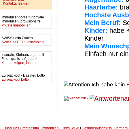
Kontaktanzeigen
Haarfarbe:
br
Höchste Ausb
Immobilienbörse für private
Mein Beruf:
Se
Immobilien, provisionsfrei!
Private Immobilien
Kinder:
habe K
Kinder
SWISS Lotto Zahlen
SWISS LOTTO Lottozahlen
Mein Wunschp
Einfach nur ei
Inserate, Kleinanzeigen mit
Foto - gratis aufgeben!
Kleinanzeigen, Inserate...
Eurojackpot - Das neu Lotto
Eurojackpot Lotto
Ich habe kein
F
a
zurück
über uns
|
Impressum
|
Immobilien
|
Links
|
AGB
|
Haftungsauschluss
|
Partners