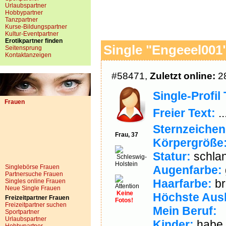
Urlaubspartner
Hobbypartner
Tanzpartner
Kurse-Bildungspartner
Kultur-Eventpartner
Erotikpartner finden
Single "Engeeel001"
Seitensprung
Kontaktanzeigen
#58471,
Zuletzt online:
28
Single-Profil 
Frauen
Freier Text:
..
Sternzeichen
Frau, 37
Körpergröße
Statur:
schla
Schleswig-
Holstein
Singlebörse Frauen
Augenfarbe:
Partnersuche Frauen
Haarfarbe:
br
Singles online Frauen
Neue Single Frauen
Keine
Höchste Aus
Freizeitpartner Frauen
Fotos!
Freizeitpartner suchen
Mein Beruf:
Sportpartner
Urlaubspartner
Kinder:
habe 