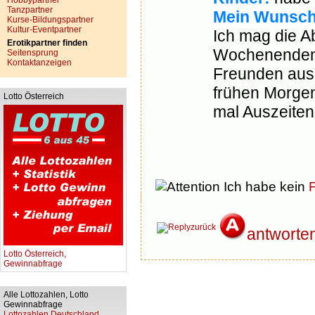
Hobbypartner
Tanzpartner
Mein Wunsch
Kurse-Bildungspartner
Kultur-Eventpartner
Ich mag die A
Erotikpartner finden
Wochenenden 
Seitensprung
Kontaktanzeigen
Freunden aus 
frühen Morge
Lotto Österreich
mal Auszeiten
Ich habe kein
F
zurück
antworte
Lotto Österreich,
Gewinnabfrage
Alle Lottozahlen, Lotto
Gewinnabfrage
Lottozahlen Deutschland