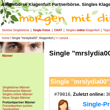
Singlebörse Klagenfurt Partnerbörse. Singles Klage
Seriöse Singlebörse
|
Single-Fotos
|
CHAT
|
Singles
online
Klagenfurt
|
Tipp
home
/ Single "mrslydia00", Klagenfurt |
<< zurück
Single "mrslydia00
Männer
Single "mrslydia00"
Singlebörse Männer
Partnersuche Männer
#79816,
Zuletzt online:
30
Singles online Männer
Neue Single Männer
Freitzeitpartner Männer
Single-Pro
Freizeitpartner suchen
Sportpartner