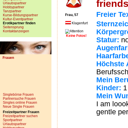
friends
Urlaubspartner
Hobbypartner
Tanzpartner
Freier Te
Frau, 57
Kurse-Bildungspartner
Kultur-Eventpartner
Sternzei
Erotikpartner finden
Klagenfurt
Seitensprung
Körpergr
Kontaktanzeigen
Keine Fotos!
Statur:
no
Augenfar
Haarfarb
Frauen
Höchste 
Berufssch
Mein Ber
Kinder:
1
Mein Wun
Singlebörse Frauen
Partnersuche Frauen
I am looo
Singles online Frauen
Neue Single Frauen
gentle per
Freizeitpartner Frauen
Freizeitpartner suchen
Sportpartner
Urlaubspartner