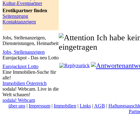
Kultur-Eventpartner
Erotikpartner finden
Seitensprung
Kontaktanzeigen
Ich habe kei
Jobs, Stellenanzeigen,
Diensteistungen, Heimarbeit
eingetragen
Jobs, Stellenanzeigen
Eurojackpot - Das neu Lotto
antw
zurück
Eurojackpot Lotto
Eine Immobilien-Suche für
alle!
Immobilien Österreich
sodala! Webcam. Live in die
Welt schauen!
sodala! Webcam
über uns
|
Impressum
|
Immobilien
|
Links
|
AGB
|
Haftungsauschl
Partn