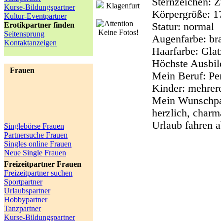
Sternzeichen:
Z
Klagenfurt
Kurse-Bildungspartner
Körpergröße:
1
Kultur-Eventpartner
Statur:
normal
Erotikpartner finden
Keine Fotos!
Seitensprung
Augenfarbe:
br
Kontaktanzeigen
Haarfarbe:
Glat
Höchste Ausbil
Frauen
Mein Beruf:
Pen
Kinder:
mehrere
Mein Wunschpa
herzlich, char
Urlaub fahren a
Singlebörse Frauen
Partnersuche Frauen
Singles online Frauen
Neue Single Frauen
Freizeitpartner Frauen
Freizeitpartner suchen
Sportpartner
Urlaubspartner
Hobbypartner
Tanzpartner
Kurse-Bildungspartner