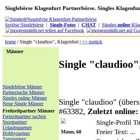
Singlebörse Klagenfurt Partnerbörse. Singles Klagenfur
Seriöse Singlebörse
|
Single-Fotos
|
CHAT
|
Singles
online
Klag
home
/ Single "claudioo", Klagenfurt |
<< zurück
Männer
Single "claudioo"
Singlebörse Männer
Partnersuche Männer
Singles online Männer
Single "claudioo" (übers
Neue Single Männer
#63382,
Zuletzt online:
Freitzeitpartner Männer
Freizeitpartner suchen
Single-Profil Ti
Sportpartner
Urlaubspartner
Freier Text:
...
Mann, 68
Hobbypartner
Tanzpartner