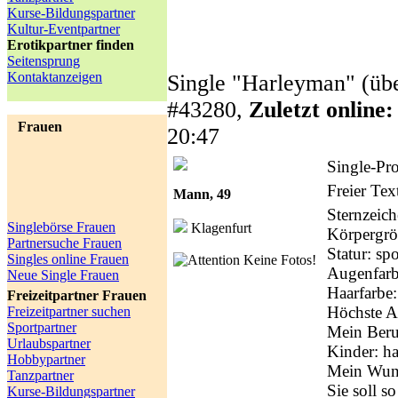
Kurse-Bildungspartner
Kultur-Eventpartner
Erotikpartner finden
Seitensprung
Kontaktanzeigen
Single "Harleyman" (übe
#43280,
Zuletzt online:
Frauen
20:47
Single-Pro
Freier Tex
Mann, 49
Sternzeich
Singlebörse Frauen
Klagenfurt
Körpergrö
Partnersuche Frauen
Statur:
spo
Singles online Frauen
Keine Fotos!
Augenfarb
Neue Single Frauen
Haarfarbe:
Freizeitpartner Frauen
Höchste A
Freizeitpartner suchen
Sportpartner
Mein Beru
Urlaubspartner
Kinder:
ha
Hobbypartner
Mein Wuns
Tanzpartner
Sie soll so 
Kurse-Bildungspartner