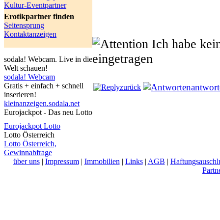
Kultur-Eventpartner
Erotikpartner finden
Seitensprung
Kontaktanzeigen
Ich habe kei
eingetragen
sodala! Webcam. Live in die
Welt schauen!
sodala! Webcam
Gratis + einfach + schnell
antwor
zurück
inserieren!
kleinanzeigen.sodala.net
Eurojackpot - Das neu Lotto
Eurojackpot Lotto
Lotto Österreich
Lotto Österreich,
Gewinnabfrage
über uns
|
Impressum
|
Immobilien
|
Links
|
AGB
|
Haftungsauschl
Partn