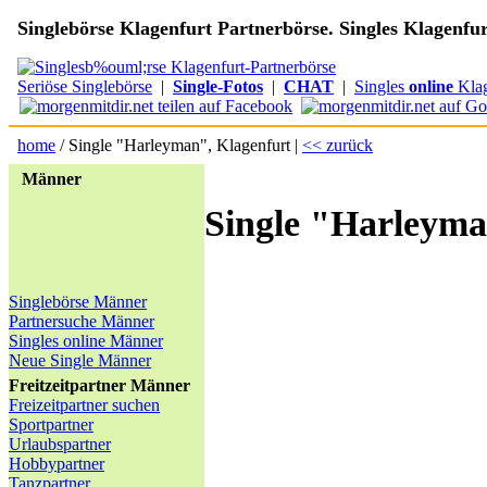
Singlebörse Klagenfurt Partnerbörse. Singles Klagenfur
Seriöse Singlebörse
|
Single-Fotos
|
CHAT
|
Singles
online
Klag
home
/ Single "Harleyman", Klagenfurt |
<< zurück
Männer
Single "Harleyma
Singlebörse Männer
Partnersuche Männer
Singles online Männer
Neue Single Männer
Freitzeitpartner Männer
Freizeitpartner suchen
Sportpartner
Urlaubspartner
Hobbypartner
Tanzpartner