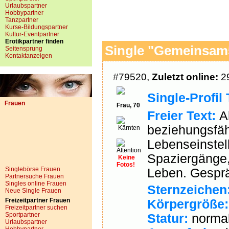
Urlaubspartner
Hobbypartner
Tanzpartner
Kurse-Bildungspartner
Kultur-Eventpartner
Erotikpartner finden
Single "Gemeinsam5
Seitensprung
Kontaktanzeigen
#79520,
Zuletzt online:
29
Single-Profil 
Frauen
Frau, 70
Freier Text:
Al
beziehungsfähi
Kärnten
Lebenseinstel
Spaziergänge
Keine
Fotos!
Singlebörse Frauen
Leben. Gesprä
Partnersuche Frauen
Singles online Frauen
Sternzeichen
Neue Single Frauen
Freizeitpartner Frauen
Körpergröße:
Freizeitpartner suchen
Sportpartner
Statur:
norma
Urlaubspartner