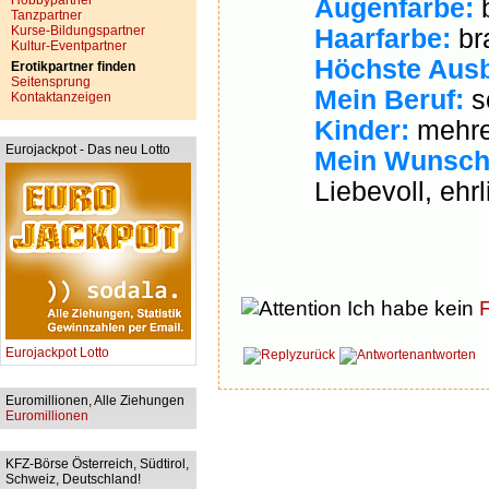
Hobbypartner
Augenfarbe:
b
Tanzpartner
Kurse-Bildungspartner
Haarfarbe:
br
Kultur-Eventpartner
Höchste Ausb
Erotikpartner finden
Seitensprung
Mein Beruf:
s
Kontaktanzeigen
Kinder:
mehre
Eurojackpot - Das neu Lotto
Mein Wunsch
Liebevoll, ehrl
Ich habe kein
F
Eurojackpot Lotto
zurück
antworten
Euromillionen, Alle Ziehungen
Euromillionen
KFZ-Börse Österreich, Südtirol,
Schweiz, Deutschland!