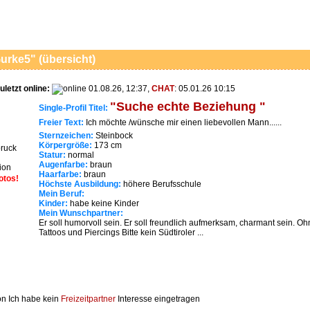
urke5" (übersicht)
uletzt online:
01.08.26, 12:37,
CHAT
: 05.01.26 10:15
"Suche echte Beziehung "
Single-Profil Titel:
Freier Text:
Ich möchte /wünsche mir einen liebevollen Mann......
Sternzeichen:
Steinbock
Körpergröße:
173 cm
ruck
Statur:
normal
Augenfarbe:
braun
Haarfarbe:
braun
otos!
Höchste Ausbildung:
höhere Berufsschule
Mein Beruf:
Kinder:
habe keine Kinder
Mein Wunschpartner:
Er soll humorvoll sein. Er soll freundlich aufmerksam, charmant sein. O
Tattoos und Piercings Bitte kein Südtiroler ...
Ich habe kein
Freizeitpartner
Interesse eingetragen