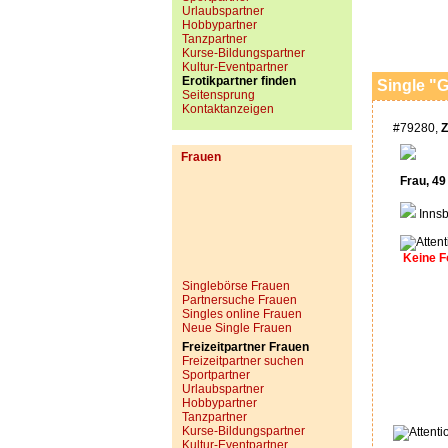
Urlaubspartner
Hobbypartner
Tanzpartner
Kurse-Bildungspartner
Kultur-Eventpartner
Erotikpartner finden
Single "G
Seitensprung
Kontaktanzeigen
#79280,
Z
Frauen
Frau, 49
Innsb
Keine F
Singlebörse Frauen
Partnersuche Frauen
Singles online Frauen
Neue Single Frauen
Freizeitpartner Frauen
Freizeitpartner suchen
Sportpartner
Urlaubspartner
Hobbypartner
Tanzpartner
Kurse-Bildungspartner
Kultur-Eventpartner