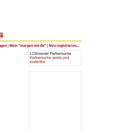
ggen
|
Mein "morgen mit dir"
|
Neu registrieren...
123inserate Partnersuche
Partnersuche seriös und
kostenfrei