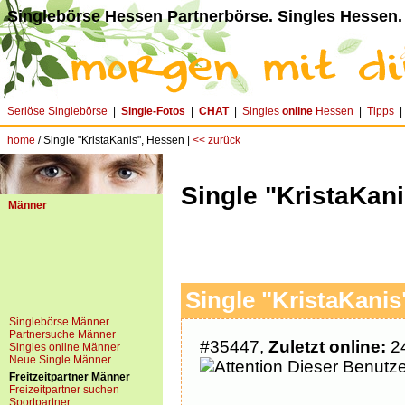
Singlebörse Hessen Partnerbörse. Singles Hessen.
Seriöse Singlebörse
|
Single-Fotos
|
CHAT
|
Singles
online
Hessen
|
Tipps
home
/ Single "KristaKanis", Hessen |
<< zurück
Single "KristaKan
Männer
Single "KristaKanis
Singlebörse Männer
Partnersuche Männer
#35447,
Zuletzt online:
24
Singles online Männer
Neue Single Männer
Dieser Benutzer
Freitzeitpartner Männer
Freizeitpartner suchen
Sportpartner