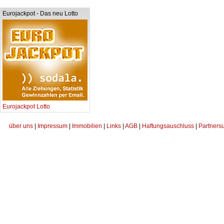
Eurojackpot - Das neu Lotto
Eurojackpot Lotto
über uns
|
Impressum
|
Immobilien
|
Links
|
AGB
|
Haftungsauschluss
|
Partners