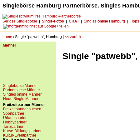
Singlebörse Hamburg Partnerbörse. Singles Hambu
Seriöse Singlebörse
|
Single-Fotos
|
CHAT
|
Singles
online
Hamburg
|
Tipps
home
/ Single "patwebb", Hamburg |
<< zurück
Männer
Single "patwebb"
Singlebörse Männer
Partnersuche Männer
Singles online Männer
Neue Single Männer
Freitzeitpartner Männer
Freizeitpartner suchen
Sportpartner
Urlaubspartner
Hobbypartner
Tanzpartner
Kurse-Bildungspartner
Kultur-Eventpartner
Erotikpartner finden