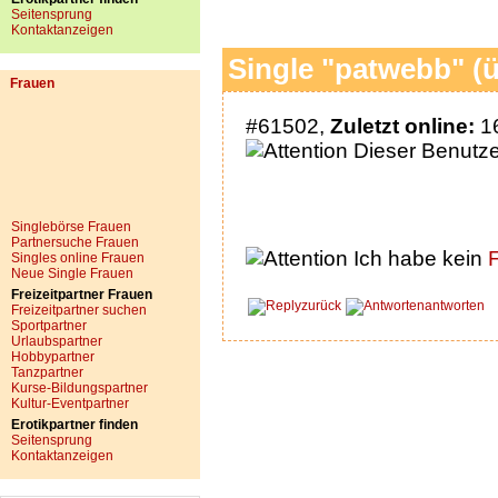
Seitensprung
Kontaktanzeigen
Single "patwebb" (ü
Frauen
#61502,
Zuletzt online:
16
Dieser Benutzer
Singlebörse Frauen
Partnersuche Frauen
Ich habe kein
F
Singles online Frauen
Neue Single Frauen
Freizeitpartner Frauen
zurück
antworten
Freizeitpartner suchen
Sportpartner
Urlaubspartner
Hobbypartner
Tanzpartner
Kurse-Bildungspartner
Kultur-Eventpartner
Erotikpartner finden
Seitensprung
Kontaktanzeigen