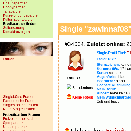
Urlaubspartner
Hobbypartner
Tanzpartner
Kurse-Bildungspartner
Kultur-Eventpartner
Erotikpartner finden
Single "zawinnaf08"
Seitensprung
Kontaktanzeigen
#34634,
Zuletzt online:
23
"
Single-Profil Titel:
Frauen
Freier Text:
...
Sternzeichen:
keine
Körpergröße:
171 c
Statur:
schlank
Augenfarbe:
blau
Frau, 33
Haarfarbe:
blond
Höchste Ausbildung
Brandenburg
Mein Beruf:
Kinder:
habe keine K
Singlebörse Frauen
Keine Fotos!
Mein Wunschpartner
Partnersuche Frauen
Süß und lustig...
Singles online Frauen
Neue Single Frauen
Freizeitpartner Frauen
Freizeitpartner suchen
Sportpartner
Urlaubspartner
Ich habe kein
Freizeitpa