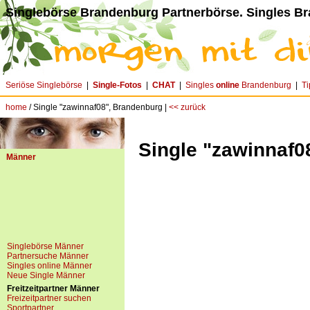
Singlebörse Brandenburg Partnerbörse. Singles B
Seriöse Singlebörse
|
Single-Fotos
|
CHAT
|
Singles
online
Brandenburg
|
Ti
home
/ Single "zawinnaf08", Brandenburg |
<< zurück
Single "zawinnaf0
Männer
Singlebörse Männer
Partnersuche Männer
Singles online Männer
Neue Single Männer
Freitzeitpartner Männer
Freizeitpartner suchen
Sportpartner