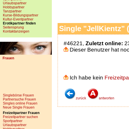
Urlaubspartner
Hobbypartner
Tanzpartner
Kurse-Bildungspartner
Kultur-Eventpartner
Erotikpartner finden
Single "JellKientz" 
Seitensprung
Kontaktanzeigen
#46221,
Zuletzt online:
23
Dieser Benutzer hat noch
Frauen
Ich habe kein
Freizeitpa
Singlebörse Frauen
zurück
antworten
Partnersuche Frauen
Singles online Frauen
Neue Single Frauen
Freizeitpartner Frauen
Freizeitpartner suchen
Sportpartner
Urlaubspartner