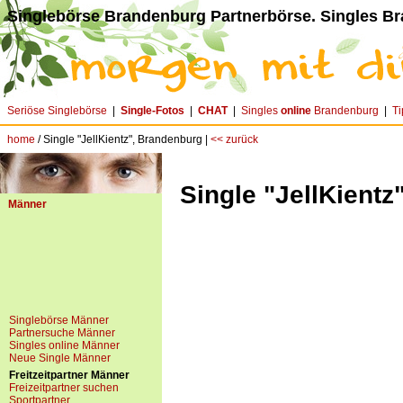
Singlebörse Brandenburg Partnerbörse. Singles B
Seriöse Singlebörse
|
Single-Fotos
|
CHAT
|
Singles
online
Brandenburg
|
Ti
home
/ Single "JellKientz", Brandenburg |
<< zurück
Single "JellKient
Männer
Singlebörse Männer
Partnersuche Männer
Singles online Männer
Neue Single Männer
Freitzeitpartner Männer
Freizeitpartner suchen
Sportpartner