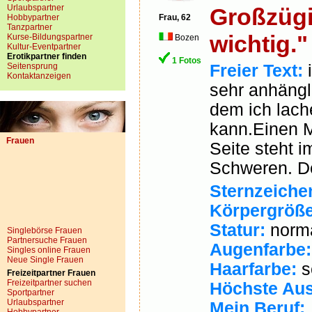
Urlaubspartner
Großzügi
Hobbypartner
Frau, 62
Tanzpartner
wichtig."
Kurse-Bildungspartner
Bozen
Kultur-Eventpartner
Erotikpartner finden
1 Fotos
Seitensprung
Freier Text:
i
Kontaktanzeigen
sehr anhängli
dem ich lach
kann.Einen 
Frauen
Seite steht 
Schweren. De
Sternzeiche
Körpergröße
Statur:
norm
Singlebörse Frauen
Partnersuche Frauen
Augenfarbe:
Singles online Frauen
Neue Single Frauen
Haarfarbe:
s
Freizeitpartner Frauen
Freizeitpartner suchen
Höchste Aus
Sportpartner
Urlaubspartner
Mein Beruf: