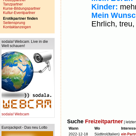
Hobbypartner
Tanzpartner
Kinder:
mehr
Kurse-Bildungspartner
Kultur-Eventpartner
Mein Wunsc
Erotikpartner finden
Ehrlich, treu
Seitensprung
Kontaktanzeigen
sodala! Webcam. Live in die
Welt schauen!
sodala! Webcam
Suche
Freizeitpartner
| letzte
Eurojackpot - Das neu Lotto
Wann
Wo
Interesse
2022-12-18
Südtirol(Italien)
ein Partn