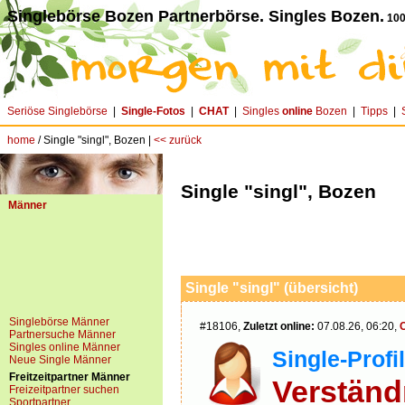
Singlebörse Bozen Partnerbörse. Singles Bozen.
100
Seriöse Singlebörse
|
Single-Fotos
|
CHAT
|
Singles
online
Bozen
|
Tipps
|
home
/ Single "singl", Bozen |
<< zurück
Single "singl", Bozen
Männer
Single "singl" (übersicht)
Singlebörse Männer
#18106,
Zuletzt online:
07.08.26, 06:20,
Partnersuche Männer
Singles online Männer
Single-Profil
Neue Single Männer
Freitzeitpartner Männer
Verständ
Freizeitpartner suchen
Sportpartner