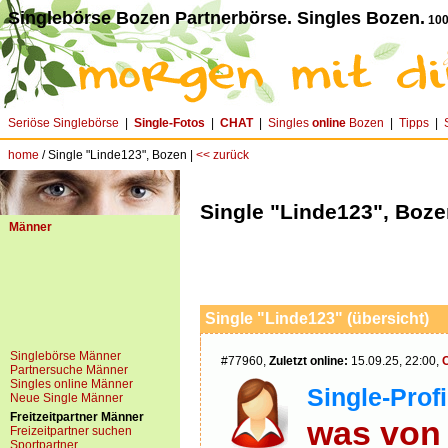
Singlebörse Bozen Partnerbörse. Singles Bozen.
100
Seriöse Singlebörse
|
Single-Fotos
|
CHAT
|
Singles
online
Bozen
|
Tipps
|
home
/ Single "Linde123", Bozen |
<< zurück
Single "Linde123", Boz
Männer
Single "Linde123" (übersicht)
Singlebörse Männer
#77960,
Zuletzt online:
15.09.25, 22:00,
Partnersuche Männer
Singles online Männer
Single-Profi
Neue Single Männer
Freitzeitpartner Männer
was von 
Freizeitpartner suchen
Sportpartner