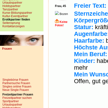
Urlaubspartner
Freier Text:
Hobbypartner
Frau, 45
Tanzpartner
Sternzeiche
Kurse-Bildungspartner
Bozen
Kultur-Eventpartner
Körpergröß
Erotikpartner finden
Keine
Seitensprung
Fotos!
Statur:
kräft
Kontaktanzeigen
Augenfarbe
Haarfarbe:
b
Höchste Au
Frauen
Mein Beruf:
Kinder:
habe
mehr
Mein Wunsc
Offen, gut ge
Singlebörse Frauen
Partnersuche Frauen
Singles online Frauen
Neue Single Frauen
Freizeitpartner Frauen
Freizeitpartner suchen
Sportpartner
Urlaubspartner