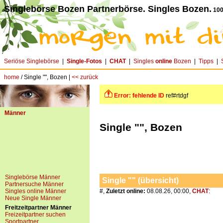
Singlebörse Bozen Partnerbörse. Singles Bozen.
100
Seriöse Singlebörse
|
Single-Fotos
|
CHAT
|
Singles
online
Bozen
|
Tipps
|
home
/ Single "", Bozen |
<< zurück
Error: fehlende ID
ref#rtdgf
Männer
Single "", Bozen
Singlebörse Männer
Single "" (übersicht)
Partnersuche Männer
Singles online Männer
#,
Zuletzt online:
08.08.26, 00:00,
CHAT
:
Neue Single Männer
Freitzeitpartner Männer
Freizeitpartner suchen
Sportpartner