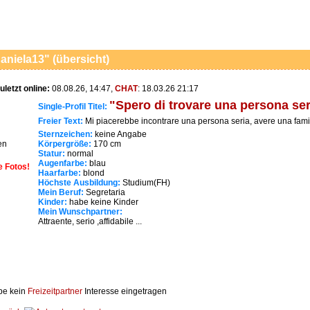
aniela13" (übersicht)
uletzt online:
08.08.26, 14:47,
CHAT
: 18.03.26 21:17
"Spero di trovare una persona ser
Single-Profil Titel:
Freier Text:
Mi piacerebbe incontrare una persona seria, avere una famigl
Sternzeichen:
keine Angabe
en
Körpergröße:
170 cm
Statur:
normal
Augenfarbe:
blau
e Fotos!
Haarfarbe:
blond
Höchste Ausbildung:
Studium(FH)
Mein Beruf:
Segretaria
Kinder:
habe keine Kinder
Mein Wunschpartner:
Attraente, serio ,affidabile ...
be kein
Freizeitpartner
Interesse eingetragen