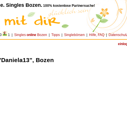
e. Singles Bozen.
100% kostenlose Partnersuche!
0
1 |
Singles
online
Bozen
|
Tipps
|
Singlebörsen
|
Hilfe, FAQ
|
Datenschut
einlo
"Daniela13", Bozen