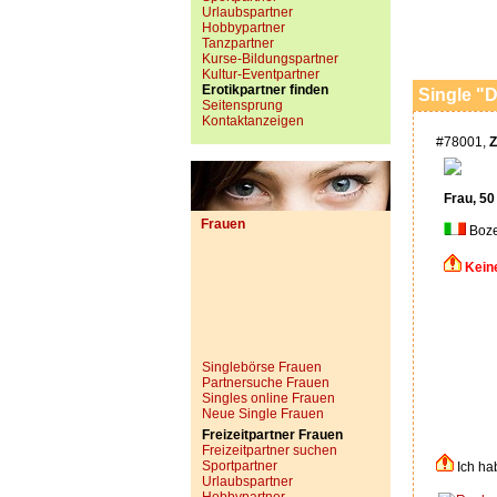
Urlaubspartner
Hobbypartner
Tanzpartner
Kurse-Bildungspartner
Kultur-Eventpartner
Erotikpartner finden
Single "D
Seitensprung
Kontaktanzeigen
#78001,
Z
Frau, 50
Frauen
Boz
Kein
Singlebörse Frauen
Partnersuche Frauen
Singles online Frauen
Neue Single Frauen
Freizeitpartner Frauen
Freizeitpartner suchen
Sportpartner
Ich ha
Urlaubspartner