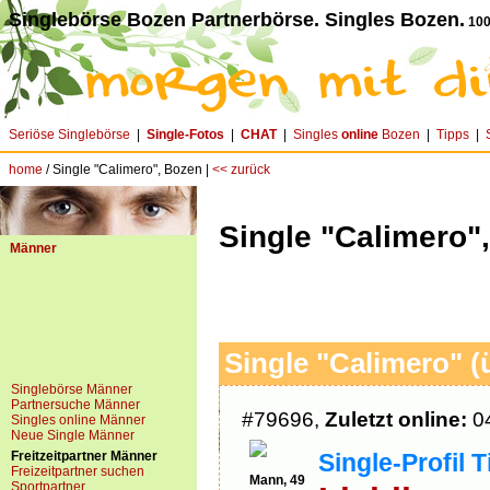
Singlebörse Bozen Partnerbörse. Singles Bozen.
100
Seriöse Singlebörse
|
Single-Fotos
|
CHAT
|
Singles
online
Bozen
|
Tipps
|
home
/ Single "Calimero", Bozen |
<< zurück
Single "Calimero"
Männer
Single "Calimero" (
Singlebörse Männer
Partnersuche Männer
#79696,
Zuletzt online:
04
Singles online Männer
Neue Single Männer
Freitzeitpartner Männer
Single-Profil T
Freizeitpartner suchen
Mann, 49
Sportpartner