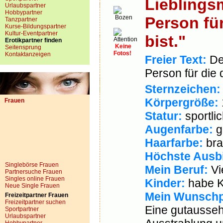
Lieblings
Urlaubspartner
Hobbypartner
Bozen
Person fü
Tanzpartner
Kurse-Bildungspartner
Kultur-Eventpartner
bist."
Erotikpartner finden
Keine
Seitensprung
Fotos!
Kontaktanzeigen
Freier Text:
Dei
Person für die 
Sternzeichen:
Körpergröße:
Frauen
Statur:
sportli
Augenfarbe:
g
Haarfarbe:
bra
Höchste Ausb
Singlebörse Frauen
Mein Beruf:
Vie
Partnersuche Frauen
Singles online Frauen
Kinder:
habe K
Neue Single Frauen
Mein Wunschp
Freizeitpartner Frauen
Freizeitpartner suchen
Eine gutausseh
Sportpartner
Urlaubspartner