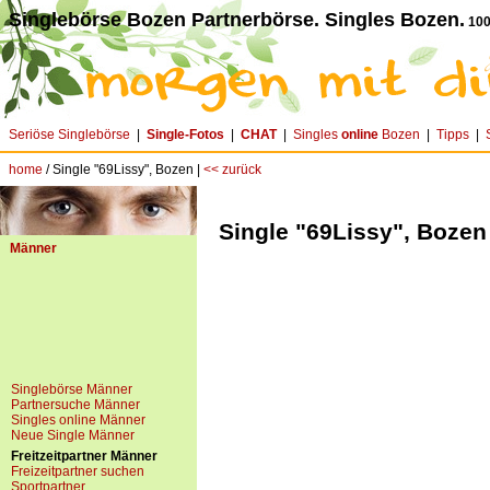
Singlebörse Bozen Partnerbörse. Singles Bozen.
100
Seriöse Singlebörse
|
Single-Fotos
|
CHAT
|
Singles
online
Bozen
|
Tipps
|
home
/ Single "69Lissy", Bozen |
<< zurück
Single "69Lissy", Bozen
Männer
Singlebörse Männer
Partnersuche Männer
Singles online Männer
Neue Single Männer
Freitzeitpartner Männer
Freizeitpartner suchen
Sportpartner