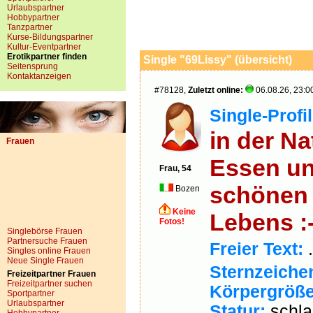
Urlaubspartner
Hobbypartner
Tanzpartner
Kurse-Bildungspartner
Kultur-Eventpartner
Erotikpartner finden
Single "69Lissy" (übersicht)
Seitensprung
Kontaktanzeigen
#78128,
Zuletzt online:
06.08.26, 23:0
Single-Profil
in der Na
Frauen
Essen un
Frau, 54
schönen
Bozen
Keine
Lebens :-
Fotos!
Singlebörse Frauen
Partnersuche Frauen
Freier Text:
.
Singles online Frauen
Neue Single Frauen
Sternzeiche
Freizeitpartner Frauen
Freizeitpartner suchen
Körpergröße
Sportpartner
Urlaubspartner
Statur:
schla