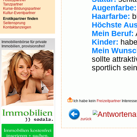
Hobbypartner
Tanzpartner
Augenfarbe:
Kurse-Bildungspartner
Kultur-Eventpartner
Haarfarbe:
b
Erotikpartner finden
Seitensprung
Höchste Aus
Kontaktanzeigen
Mein Beruf:
Kinder:
habe
Immobilienbörse für private
Immobilien, provisionsfrei!
Mein Wunsch
sollte attrakt
sportlich sein .
Ich habe kein
Freizeitpartner
Interesse
a
zurück