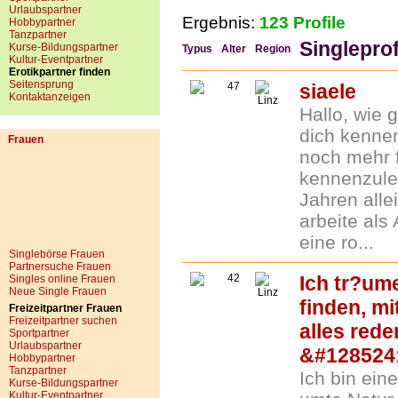
Urlaubspartner
Ergebnis:
123 Profile
Hobbypartner
Tanzpartner
Singleprof
Kurse-Bildungspartner
Typus
Alter
Region
Kultur-Eventpartner
Erotikpartner finden
Seitensprung
47
siaele
Kontaktanzeigen
Linz
Hallo, wie 
dich kenne
Frauen
noch mehr f
kennenzuler
Jahren alle
arbeite als
eine ro...
Singlebörse Frauen
Partnersuche Frauen
42
Ich tr?um
Singles online Frauen
Neue Single Frauen
Linz
finden, mi
Freizeitpartner Frauen
Freizeitpartner suchen
alles rede
Sportpartner
Urlaubspartner
&#128524
Hobbypartner
Tanzpartner
Ich bin ein
Kurse-Bildungspartner
Kultur-Eventpartner