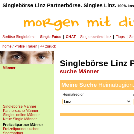
Singlebörse Linz Partnerbörse. Singles Linz.
100% kost
Seriöse Singlebörse
|
Single-Fotos
|
CHAT
|
Singles
online
Linz
|
Tipps
|
Si
home
/
Profile Frauen
|
<< zurück
Singlebörse Linz 
Männer
suche Männer
Meine Suche
Heimatregion
Heimatregion
Singlebörse Männer
Partnersuche Männer
Singles online Männer
Neue Single Männer
Freitzeitpartner Männer
Freizeitpartner suchen
Sportpartner