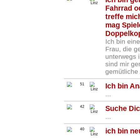
Linz
Fahrrad o
treffe mic
mag Spiel
Doppelkop
Ich bin ein
Frau, die g
unterwegs i
sind mir ge
gemütliche 
51
Ich bin A
Linz
...
42
Suche Di
Linz
...
40
ich bin ne
Linz
...