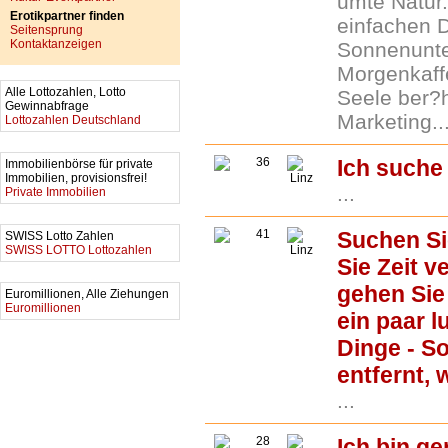
umte Natur.
Erotikpartner finden
einfachen D
Seitensprung
Kontaktanzeigen
Sonnenunte
Morgenkaffe
Alle Lottozahlen, Lotto
Seele ber?h
Gewinnabfrage
Marketing..
Lottozahlen Deutschland
36
Ich suche
Immobilienbörse für private
Immobilien, provisionsfrei!
Linz
...
Private Immobilien
41
Suchen Si
SWISS Lotto Zahlen
SWISS LOTTO Lottozahlen
Linz
Sie Zeit 
gehen Sie
Euromillionen, Alle Ziehungen
Euromillionen
ein paar l
Dinge - S
entfernt, 
...
28
Ich bin g