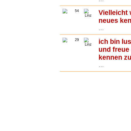
54
Vielleicht
Linz
neues ken
...
29
ich bin lu
Linz
und freue
kennen zu
...