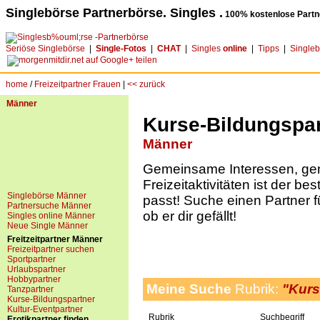
Singlebörse Partnerbörse. Singles .
100% kostenlose Partn
Seriöse Singlebörse
|
Single-Fotos
|
CHAT
|
Singles
online
|
Tipps
|
Single
home
/
Freizeitpartner Frauen
|
<< zurück
Männer
Kurse-Bildungspar
Männer
Gemeinsame Interessen, g
Freizeitaktivitäten ist der be
Singlebörse Männer
passt! Suche einen Partner f
Partnersuche Männer
ob er dir gefällt!
Singles online Männer
Neue Single Männer
Freitzeitpartner Männer
Freizeitpartner suchen
Sportpartner
Urlaubspartner
Hobbypartner
Meine Suche
Rubrik:
"Kurs
Tanzpartner
Kurse-Bildungspartner
Kultur-Eventpartner
Rubrik
Suchbegriff
Erotikpartner finden