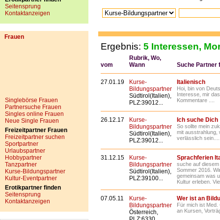
Seitensprung
Kontaktanzeigen
Frauen
Ergebnis:
5 Interessen, Mor
Rubrik, Wo,
vom
Wann
Suche Partner fü
27.01.19
Kurse-
Italienisch
Bildungspartner
Hoi, bin von Deut
Interesse, mir da
Südtirol(Italien),
Singlebörse Frauen
Kommentare ....
PLZ:39012...
Partnersuche Frauen
Singles online Frauen
26.12.17
Kurse-
Ich suche Dich
Neue Single Frauen
Bildungspartner
So sollte mein zuk
Freizeitpartner Frauen
mit ausstrahlung, 
Südtirol(Italien),
Freizeitpartner suchen
verlässlich sein....
PLZ:39012...
Sportpartner
Urlaubspartner
Hobbypartner
31.12.15
Kurse-
Sprachferien I
Tanzpartner
Bildungspartner
suche auf diesem 
Sommer 2016. Wir
Kurse-Bildungspartner
Südtirol(Italien),
gemeinsam was unt
Kultur-Eventpartner
PLZ:39100...
Kultur erleben. Vie
Erotikpartner finden
Seitensprung
07.05.11
Kurse-
Wer ist an Bild
Kontaktanzeigen
Bildungspartner
Für mich ist Med. 
an Kursen, Vorträ
Österreich,
PLZ:6330...