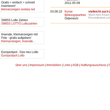
Gratis + einfach + schnell
2011-05-09
inserieren!
kleinanzeigen.sodala.net
03.08.10
Kurse-
vielleicht auch j
Bildungspartner
Würd mich freuen 
Persönlichkeit sch
Österreich
SWISS Lotto Zahlen
SWISS LOTTO Lottozahlen
Inserate, Kleinanzeigen mit
Foto - gratis aufgeben!
Kleinanzeigen, Inserate...
Eurojackpot - Das neu Lotto
Eurojackpot Lotto
über uns
|
Impressum
|
Immobilien
|
Links
|
AGB
|
Haftungsauschluss
|
P