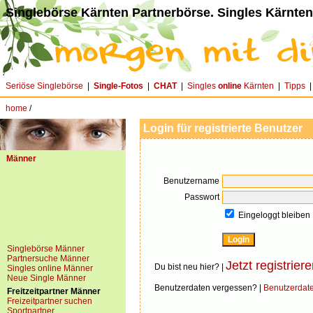
Singlebörse Kärnten Partnerbörse. Singles Kärnten
Seriöse Singlebörse
|
Single-Fotos
|
CHAT
|
Singles
online
Kärnten
|
Tipps
home
/
Login für registrierte Benutzer
Männer
Benutzername
Passwort
Eingeloggt bleiben
Singlebörse Männer
Partnersuche Männer
Jetzt registriere
Du bist neu hier? |
Singles online Männer
Neue Single Männer
Benutzerdaten vergessen? |
Benutzerdat
Freitzeitpartner Männer
Freizeitpartner suchen
Sportpartner