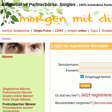
Singlebörse Partnerbörse. Singles .
100% kostenlose Partn
Seriöse Singlebörse
|
Single-Fotos
|
CHAT
|
Singles
online
|
Tipps
|
Single
home
/
Login für registrierte Benutzer
Männer
Benutzername
Passwort
Eingeloggt bleiben
Singlebörse Männer
Partnersuche Männer
Jetzt registriere
Du bist neu hier? |
Singles online Männer
Neue Single Männer
Benutzerdaten vergessen? |
Benutzerdat
Freitzeitpartner Männer
Freizeitpartner suchen
Sportpartner