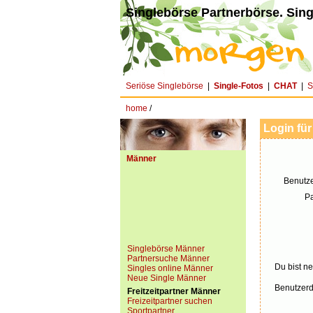
Singlebörse Partnerbörse. Sing
Seriöse Singlebörse
|
Single-Fotos
|
CHAT
|
S
home
/
Login für
Männer
Benutz
P
Singlebörse Männer
Partnersuche Männer
Du bist ne
Singles online Männer
Neue Single Männer
Benutzerd
Freitzeitpartner Männer
Freizeitpartner suchen
Sportpartner