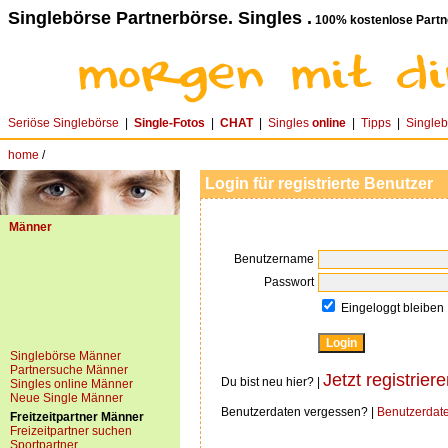
Singlebörse Partnerbörse. Singles .
100% kostenlose Partn
Seriöse Singlebörse
|
Single-Fotos
|
CHAT
|
Singles
online
|
Tipps
|
Single
home
/
Login für registrierte Benutzer
Männer
Benutzername
Passwort
Eingeloggt bleiben
Singlebörse Männer
Partnersuche Männer
Jetzt registriere
Du bist neu hier? |
Singles online Männer
Neue Single Männer
Benutzerdaten vergessen? |
Benutzerdat
Freitzeitpartner Männer
Freizeitpartner suchen
Sportpartner