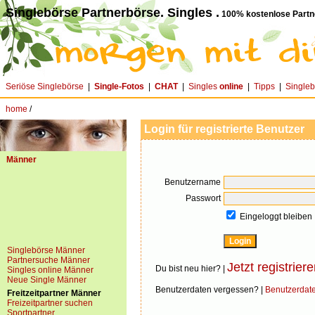
Singlebörse Partnerbörse. Singles .
100% kostenlose Partn
Seriöse Singlebörse
|
Single-Fotos
|
CHAT
|
Singles
online
|
Tipps
|
Single
home
/
Login für registrierte Benutzer
Männer
Benutzername
Passwort
Eingeloggt bleiben
Singlebörse Männer
Partnersuche Männer
Jetzt registriere
Du bist neu hier? |
Singles online Männer
Neue Single Männer
Benutzerdaten vergessen? |
Benutzerdat
Freitzeitpartner Männer
Freizeitpartner suchen
Sportpartner