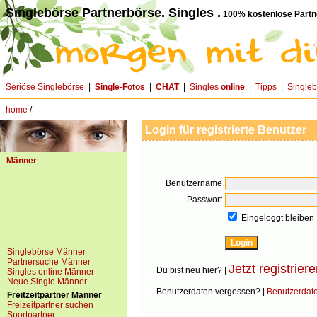
Singlebörse Partnerbörse. Singles .
100% kostenlose Partn
Seriöse Singlebörse
|
Single-Fotos
|
CHAT
|
Singles
online
|
Tipps
|
Single
home
/
Login für registrierte Benutzer
Männer
Benutzername
Passwort
Eingeloggt bleiben
Singlebörse Männer
Partnersuche Männer
Jetzt registriere
Du bist neu hier? |
Singles online Männer
Neue Single Männer
Benutzerdaten vergessen? |
Benutzerdat
Freitzeitpartner Männer
Freizeitpartner suchen
Sportpartner