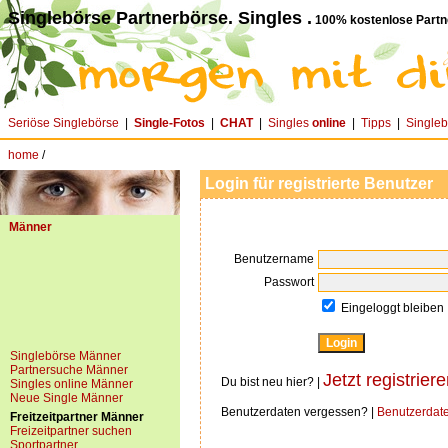
Singlebörse Partnerbörse. Singles .
100% kostenlose Partn
Seriöse Singlebörse
|
Single-Fotos
|
CHAT
|
Singles
online
|
Tipps
|
Single
home
/
Login für registrierte Benutzer
Männer
Benutzername
Passwort
Eingeloggt bleiben
Singlebörse Männer
Partnersuche Männer
Jetzt registriere
Du bist neu hier? |
Singles online Männer
Neue Single Männer
Benutzerdaten vergessen? |
Benutzerdat
Freitzeitpartner Männer
Freizeitpartner suchen
Sportpartner