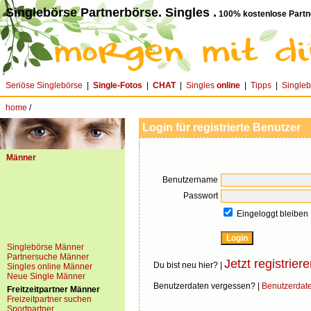
Singlebörse Partnerbörse. Singles .
100% kostenlose Partn
Seriöse Singlebörse
|
Single-Fotos
|
CHAT
|
Singles
online
|
Tipps
|
Single
home
/
Login für registrierte Benutzer
Männer
Benutzername
Passwort
Eingeloggt bleiben
Singlebörse Männer
Partnersuche Männer
Jetzt registriere
Du bist neu hier? |
Singles online Männer
Neue Single Männer
Benutzerdaten vergessen? |
Benutzerdat
Freitzeitpartner Männer
Freizeitpartner suchen
Sportpartner